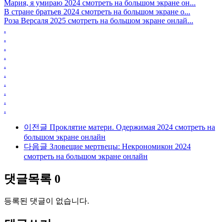
Мария, я умираю 2024 смотреть на большом экране он...
В стране братьев 2024 смотреть на большом экране о...
Роза Версаля 2025 смотреть на большом экране онлай...
.
.
.
.
.
.
.
.
.
.
이전글
Проклятие матери. Одержимая 2024 смотреть на
большом экране онлайн
다음글
Зловещие мертвецы: Некрономикон 2024
смотреть на большом экране онлайн
댓글목록
0
등록된 댓글이 없습니다.