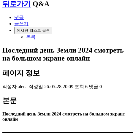
뒤로가기
Q&A
댓글
글쓰기
게시판 리스트 옵션
목록
Последний день Земли 2024 смотреть
на большом экране онлайн
페이지 정보
작성자
alena
작성일
26-05-28 20:09
조회
6
댓글
0
본문
Последний день Земли 2024 смотреть на большом экране
онлайн