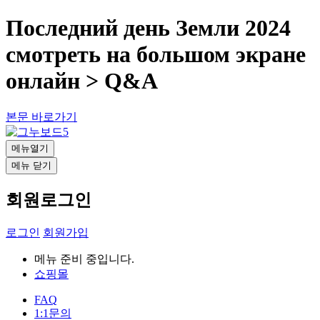
Последний день Земли 2024
смотреть на большом экране
онлайн > Q&A
본문 바로가기
메뉴열기
메뉴 닫기
회원로그인
로그인
회원가입
메뉴 준비 중입니다.
쇼핑몰
FAQ
1:1문의