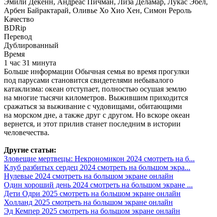
Эмили Декенн, Андреас Пичман, Лиза Деламар, Лукас Эбел,
Арбен Байрактарай, Оливье Хо Хио Хен, Симон Рероль
Качество
BDRip
Перевод
Дублированный
Время
1 час 31 минута
Больше информации Обычная семья во время прогулки
под парусами становится свидетелями небывалого
катаклизма: океан отступает, полностью осушая землю
на многие тысячи километров. Выжившим приходится
сражаться за выживание с чудовищами, обитающими
на морском дне, а также друг с другом. Но вскоре океан
вернется, и этот прилив станет последним в истории
человечества.
Другие статьи:
Зловещие мертвецы: Некрономикон 2024 смотреть на б...
Клуб разбитых сердец 2024 смотреть на большом экра...
Нулевые 2024 смотреть на большом экране онлайн
Один хороший день 2024 смотреть на большом экране ...
Дети Одри 2025 смотреть на большом экране онлайн
Холланд 2025 смотреть на большом экране онлайн
Эд Кемпер 2025 смотреть на большом экране онлайн