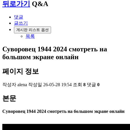
뒤로가기
Q&A
댓글
글쓰기
게시판 리스트 옵션
목록
Суворовец 1944 2024 смотреть на
большом экране онлайн
페이지 정보
작성자
alena
작성일
26-05-28 19:54
조회
8
댓글
0
본문
Суворовец 1944 2024 смотреть на большом экране онлайн