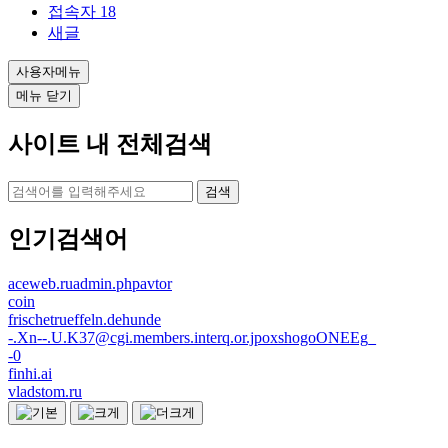
접속자
18
새글
사용자메뉴
메뉴 닫기
사이트 내 전체검색
검색
인기검색어
aceweb.ruadmin.phpavtor
coin
frischetrueffeln.dehunde
-.Xn--.U.K37@cgi.members.interq.or.jpoxshogoONEEg_
-0
finhi.ai
vladstom.ru