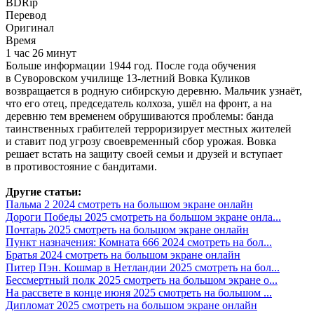
BDRip
Перевод
Оригинал
Время
1 час 26 минут
Больше информации 1944 год. После года обучения
в Суворовском училище 13-летний Вовка Куликов
возвращается в родную сибирскую деревню. Мальчик узнаёт,
что его отец, председатель колхоза, ушёл на фронт, а на
деревню тем временем обрушиваются проблемы: банда
таинственных грабителей терроризирует местных жителей
и ставит под угрозу своевременный сбор урожая. Вовка
решает встать на защиту своей семьи и друзей и вступает
в противостояние с бандитами.
Другие статьи:
Пальма 2 2024 смотреть на большом экране онлайн
Дороги Победы 2025 смотреть на большом экране онла...
Почтарь 2025 смотреть на большом экране онлайн
Пункт назначения: Комната 666 2024 смотреть на бол...
Братья 2024 смотреть на большом экране онлайн
Питер Пэн. Кошмар в Нетландии 2025 смотреть на бол...
Бессмертный полк 2025 смотреть на большом экране о...
На рассвете в конце июня 2025 смотреть на большом ...
Дипломат 2025 смотреть на большом экране онлайн