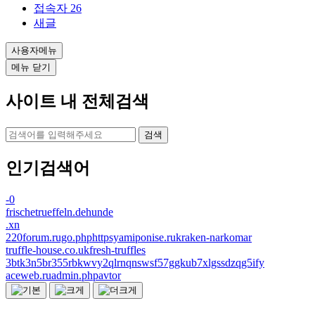
접속자
26
새글
사용자메뉴
메뉴 닫기
사이트 내 전체검색
검색
인기검색어
-0
frischetrueffeln.dehunde
.xn
220forum.rugo.phphttpsyamiponise.rukraken-narkomar
truffle-house.co.ukfresh-truffles
3btk3n5br355rbkwvy2qlrnqnswsf57ggkub7xlgssdzqg5ify
aceweb.ruadmin.phpavtor