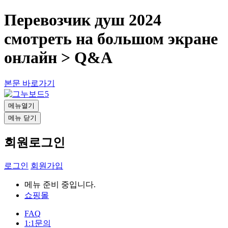
Перевозчик душ 2024
смотреть на большом экране
онлайн > Q&A
본문 바로가기
메뉴열기
메뉴 닫기
회원로그인
로그인
회원가입
메뉴 준비 중입니다.
쇼핑몰
FAQ
1:1문의