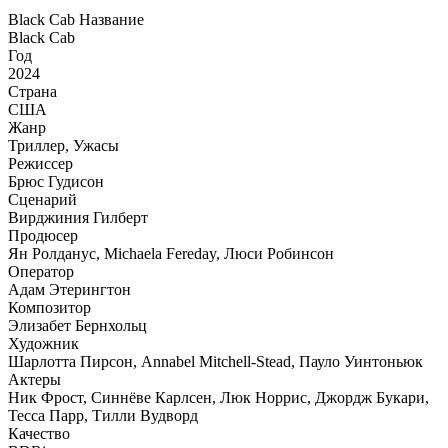
Black Cab Название
Black Cab
Год
2024
Страна
США
Жанр
Триллер, Ужасы
Режиссер
Брюс Гудисон
Сценарий
Вирджиния Гилберт
Продюсер
Ян Ролданус, Michaela Fereday, Люси Робинсон
Оператор
Адам Этерингтон
Композитор
Элизабет Бернхольц
Художник
Шарлотта Пирсон, Annabel Mitchell-Stead, Пауло Уинтоньюк
Актеры
Ник Фрост, Синнёве Карлсен, Люк Норрис, Джордж Букари,
Тесса Парр, Тилли Вудворд
Качество