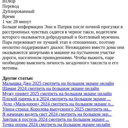
BDRip
Перевод
Дублированный
Время
1 час 28 минут
Больше информации Энн и Патрик после ночной прогулки в
расстроенных чувствах садятся в черное такси, водителем
которого оказывается добродушный и болтливый мужчина.
Пара переживает не лучший этап в отношениях, поэтому
неохотно поддерживает диалог. Неожиданно вместо дома они
оказываются запертыми в машине на пустынном участке
дороги, населенном привидениями. Чтобы выжить, паре
необходимо выяснить личность загадочного таксиста и его
мотивы.
Другие статьи:
Малышка Джо 2025 смотреть на большом экране онлайн
Шаман 2024 смотреть на большом экране онлайн
Мужу привет 2025 смотреть на большом экране онлайн
Плохой парень и я 2024 смотреть на большом экране ...
Дело «Мальдорор» 2024 смотреть на большом экране о...
Улица страха: Королева выпускного 2025 смотреть на...
Я начинаю видеть свет 2024 смотреть на большом экр...
Завтрак в постель 2024 смотреть на большом экране ...
Точка опоры 2024 смотреть на большом экране онлайн