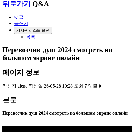
뒤로가기
Q&A
댓글
글쓰기
게시판 리스트 옵션
목록
Перевозчик душ 2024 смотреть на
большом экране онлайн
페이지 정보
작성자
alena
작성일
26-05-28 19:28
조회
7
댓글
0
본문
Перевозчик душ 2024 смотреть на большом экране онлайн