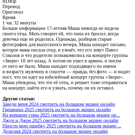
BDRip
Перевод
Оригинал
Время
1 час 32 минуты
Больше информации 17-летняя Маша никогда не видела
своего отца. Мать говорит ей, что папа их бросил, когда
девочка еще не родилась. Однажды, разбирая старые
фотографии для выпускного вечера, Маша находит письмо,
которое мама писала отцу, и узнаёт, что его зовут Павел
Соколов и что родители познакомились на концерте группы
«Звери» 18 лет назад. А потом он ушел в армию, и писем
от него не было. Маша находит подходящего по имени
и возрасту мужчину в соцсети — правда, без фото — и видит
пост, что он идет на юбилейный концерт группы «Звери».
Маша убеждена, что это её отец, и решает тоже отправиться
на концерт, найти его и узнать, почему он их оставил.
Другие статьи:
Заведи меня 2024 смотреть на большом экране онлайн
Грешники 2025 смотреть на большом экране онлайн
На вершине горы 2025 смотреть на большом экране он...
Джун и Джон 2025 смотреть на большом экране онлайн
Прости мою ошибку 2025 смотреть на большом экране ...
Делюзия 2024 смотреть на большом экране онлайн