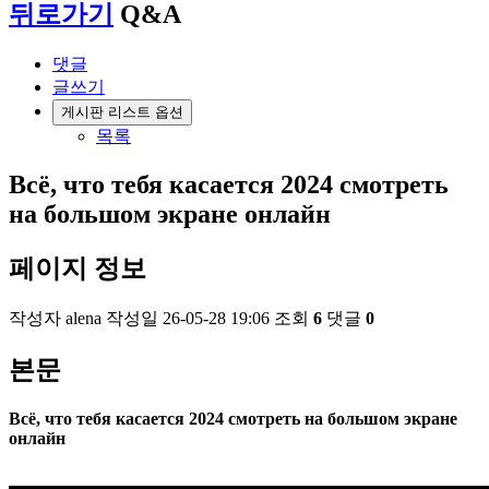
뒤로가기
Q&A
댓글
글쓰기
게시판 리스트 옵션
목록
Всё, что тебя касается 2024 смотреть
на большом экране онлайн
페이지 정보
작성자
alena
작성일
26-05-28 19:06
조회
6
댓글
0
본문
Всё, что тебя касается 2024 смотреть на большом экране
онлайн