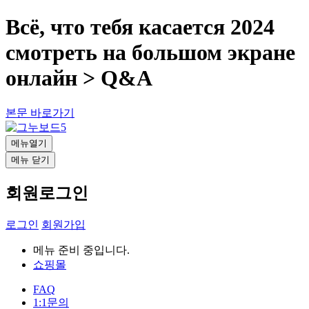
Всё, что тебя касается 2024
смотреть на большом экране
онлайн > Q&A
본문 바로가기
메뉴열기
메뉴 닫기
회원로그인
로그인
회원가입
메뉴 준비 중입니다.
쇼핑몰
FAQ
1:1문의