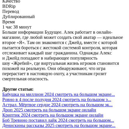
Качество
BDRip
Перевод
Дублированный
Время
1 час 38 минут
Больше информации Будущее. Алек работает в онлайн-
магазине, где любой может создать свой аватар — идеальное
второе «Я». Там он знакомится с Джейд, вместе с которой
пытается бороться с жестокой системой контроля, которая
отслеживает каждый шаг гражданина. Однажды Алекс
и Джейд попадают в набирающее популярность
шоу «Жребий», где виртуальная жизнь игроков становится
похожей на реальную. Они обнаруживают, что игра
перерастает в настоящую охоту, а участникам грозит
смертельная опасность.
Другие статьи:
Бабушка на миллион 2024 смотреть на большом экране...
Ровно в 4 после полудня 2024 смотреть на большом э...
Астрал. Мёртвое сердце 2024 смотреть на большом эк...
Дроп 2025 смотреть на большом экране онлайн
Криптик 2024 смотреть на большом экране онлайн
Боб Тревино поставил лайк 2024 смотреть на большом...
Денискины рассказы 2025 смотреть на большом экране...