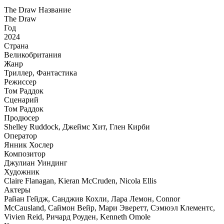
The Draw Название
The Draw
Год
2024
Страна
Великобритания
Жанр
Триллер, Фантастика
Режиссер
Том Раддок
Сценарий
Том Раддок
Продюсер
Shelley Ruddock, Джеймс Хит, Глен Кирби
Оператор
Янник Хослер
Композитор
Джулиан Уиндинг
Художник
Claire Flanagan, Kieran McCruden, Nicola Ellis
Актеры
Райан Гейдж, Санджив Кохли, Лара Лемон, Connor
McCausland, Саймон Вейр, Мари Эверетт, Сэмюэл Клементс,
Vivien Reid, Ричард Роуден, Kenneth Omole