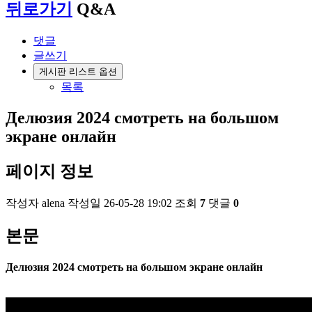
뒤로가기
Q&A
댓글
글쓰기
게시판 리스트 옵션
목록
Делюзия 2024 смотреть на большом
экране онлайн
페이지 정보
작성자
alena
작성일
26-05-28 19:02
조회
7
댓글
0
본문
Делюзия 2024 смотреть на большом экране онлайн