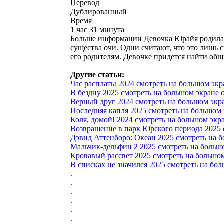
Перевод
Дублированный
Время
1 час 31 минута
Больше информации Девочка Юрайя родилас
существа очи. Одни считают, что это лишь 
его родителям. Девочке придется найти общ
Другие статьи:
Час расплаты 2024 смотреть на большом экра
В бездну 2025 смотреть на большом экране 
Верный друг 2024 смотреть на большом экр
Последняя капля 2025 смотреть на большом э
Коля, домой! 2024 смотреть на большом экра
Возвращение в парк Юрского периода 2025 с
Дэвид Аттенборо: Океан 2025 смотреть на б
Мальчик-дельфин 2 2025 смотреть на большом
Кровавый рассвет 2025 смотреть на большом 
В списках не значился 2025 смотреть на бол
.
.
.
.
.
.