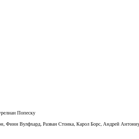
урелиан Попеску
н, Финн Вулфхард, Разван Стоика, Карол Борс, Андрей Антониу