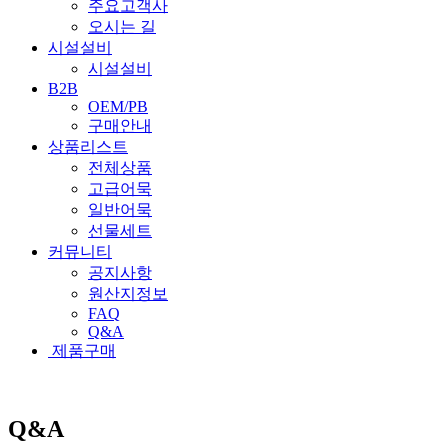
주요고객사
오시는 길
시설설비
시설설비
B2B
OEM/PB
구매안내
상품리스트
전체상품
고급어묵
일반어묵
선물세트
커뮤니티
공지사항
원산지정보
FAQ
Q&A
제품구매
Q&A