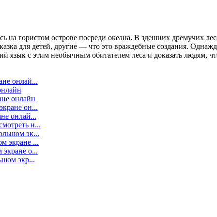
ь на гористом острове посреди океана. В здешних дремучих лес
сказка для детей, другие — что это враждебные создания. Однаж
ий язык с этим необычным обитателем леса и доказать людям, чт
не онлай...
онлайн
ане онлайн
кране он...
не онлай...
мотреть н...
ольшом эк...
 экране ...
экране о...
ьшом экр...