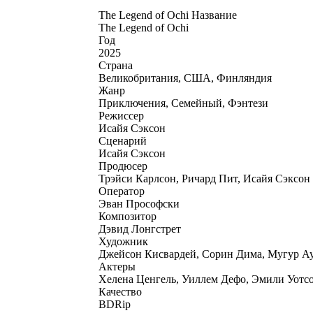
The Legend of Ochi Название
The Legend of Ochi
Год
2025
Страна
Великобритания, США, Финляндия
Жанр
Приключения, Семейный, Фэнтези
Режиссер
Исайя Сэксон
Сценарий
Исайя Сэксон
Продюсер
Трэйси Карлсон, Ричард Пит, Исайя Сэксон
Оператор
Эван Прософски
Композитор
Дэвид Лонгстрет
Художник
Джейсон Кисвардей, Сорин Дима, Мугур А
Актеры
Хелена Ценгель, Уиллем Дефо, Эмили Уотсо
Качество
BDRip