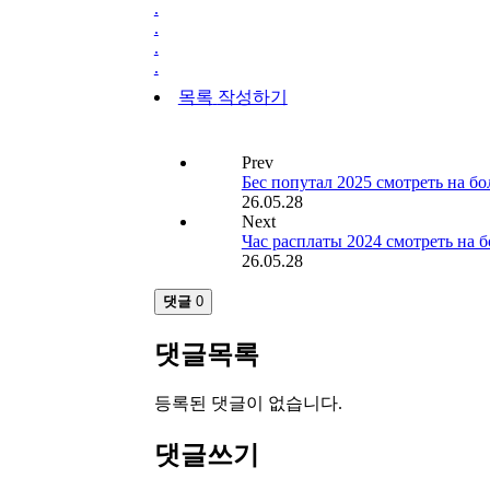
.
.
.
.
목록
작성하기
Prev
Бес попутал 2025 смотреть на б
26.05.28
Next
Час расплаты 2024 смотреть на 
26.05.28
댓글
0
댓글목록
등록된 댓글이 없습니다.
댓글쓰기