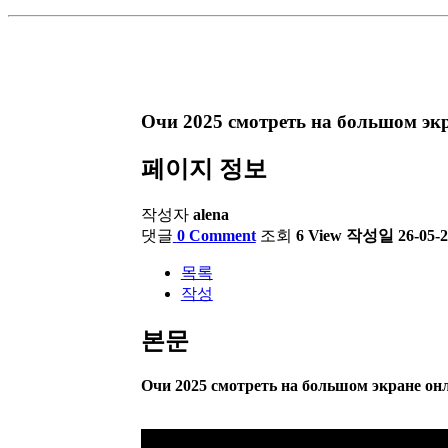
Очи 2025 смотреть на большом эк
페이지 정보
작성자
alena
댓글
0 Comment
조회
6 View
작성일
26-05-2
목록
작성
본문
Очи 2025 смотреть на большом экране он