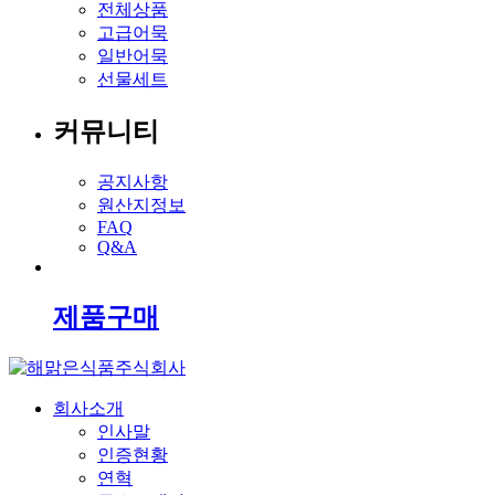
전체상품
고급어묵
일반어묵
선물세트
커뮤니티
공지사항
원산지정보
FAQ
Q&A
제품구매
회사소개
인사말
인증현황
연혁