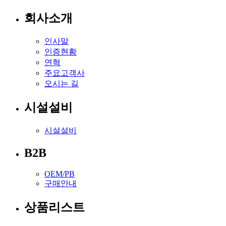
회사소개
인사말
인증현황
연혁
주요고객사
오시는 길
시설설비
시설설비
B2B
OEM/PB
구매안내
상품리스트