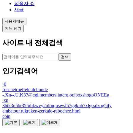
접속자
35
새글
사용자메뉴
메뉴 닫기
사이트 내 전체검색
검색
인기검색어
-0
frischetrueffeln.dehunde
-.Xn--.U.K37@cgi.members.interq.or.jpoxshogoONEEg_
.xn
3btk3n5br355rbkwvy2qlrnqnswsf57ggkub7xlgssdzqg5ify
ambatour.rukraken-zerkalo-rabochee.html
coin