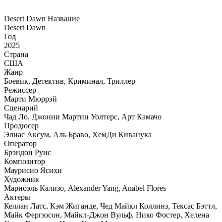
Desert Dawn Название
Desert Dawn
Год
2025
Страна
США
Жанр
Боевик, Детектив, Криминал, Триллер
Режиссер
Марти Мюррэй
Сценарий
Чад Ло, Джонни Мартин Уолтерс, Арт Камачо
Продюсер
Элиас Аксум, Аль Браво, ХемДи Киванука
Оператор
Брэндон Руис
Композитор
Маурисио Ясихи
Художник
Марноэль Кализо, Alexander Yang, Anabel Flores
Актеры
Келлан Латс, Кэм Жиганде, Чед Майкл Коллинз, Тексас Бэттл,
Майк Фергюсон, Майкл-Джон Вульф, Нико Фостер, Хелена