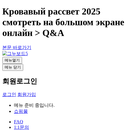
Кровавый рассвет 2025
смотреть на большом экране
онлайн > Q&A
본문 바로가기
메뉴열기
메뉴 닫기
회원로그인
로그인
회원가입
메뉴 준비 중입니다.
쇼핑몰
FAQ
1:1문의