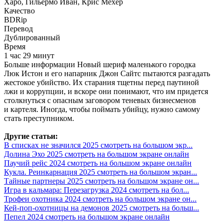
Харо, Гильермо Иван, Крис Мехер
Качество
BDRip
Перевод
Дублированный
Время
1 час 29 минут
Больше информации Новый шериф маленького городка
Люк Истон и его напарник Джон Сайтс пытаются разгадать
жестокое убийство. Их старания тщетны перед паутиной
лжи и коррупции, и вскоре они понимают, что им придется
столкнуться с опасным заговором теневых бизнесменов
и картеля. Иногда, чтобы поймать убийцу, нужно самому
стать преступником.
Другие статьи:
В списках не значился 2025 смотреть на большом экр...
Долина Эхо 2025 смотреть на большом экране онлайн
Паучий рейс 2024 смотреть на большом экране онлайн
Кукла. Реинкарнация 2025 смотреть на большом экран...
Тайные партнеры 2025 смотреть на большом экране он...
Игра в кальмара: Перезагрузка 2024 смотреть на бол...
Трофеи охотника 2024 смотреть на большом экране он...
Кей-поп-охотницы на демонов 2025 смотреть на больш...
Пепел 2024 смотреть на большом экране онлайн