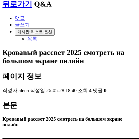
뒤로가기
Q&A
댓글
글쓰기
게시판 리스트 옵션
목록
Кровавый рассвет 2025 смотреть на
большом экране онлайн
페이지 정보
작성자
alena
작성일
26-05-28 18:40
조회
4
댓글
0
본문
Кровавый рассвет 2025 смотреть на большом экране
онлайн