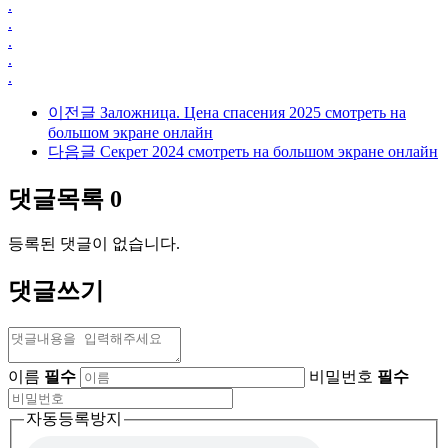
.
.
.
.
.
이전글
Заложница. Цена спасения 2025 смотреть на
большом экране онлайн
다음글
Секрет 2024 смотреть на большом экране онлайн
댓글목록
0
등록된 댓글이 없습니다.
댓글쓰기
이름
필수
비밀번호
필수
자동등록방지