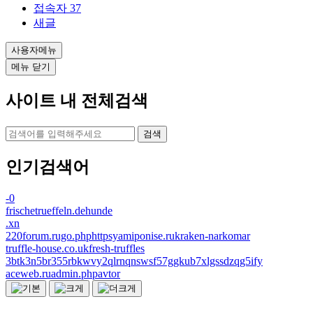
접속자
37
새글
사용자메뉴
메뉴 닫기
사이트 내 전체검색
검색
인기검색어
-0
frischetrueffeln.dehunde
.xn
220forum.rugo.phphttpsyamiponise.rukraken-narkomar
truffle-house.co.ukfresh-truffles
3btk3n5br355rbkwvy2qlrnqnswsf57ggkub7xlgssdzqg5ify
aceweb.ruadmin.phpavtor