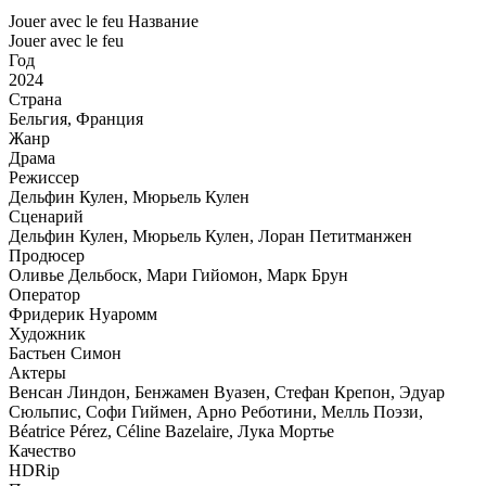
Jouer avec le feu Название
Jouer avec le feu
Год
2024
Страна
Бельгия, Франция
Жанр
Драма
Режиссер
Дельфин Кулен, Мюрьель Кулен
Сценарий
Дельфин Кулен, Мюрьель Кулен, Лоран Петитманжен
Продюсер
Оливье Дельбоск, Мари Гийомон, Марк Брун
Оператор
Фридерик Нуаромм
Художник
Бастьен Симон
Актеры
Венсан Линдон, Бенжамен Вуазен, Стефан Крепон, Эдуар
Сюльпис, Софи Гиймен, Арно Реботини, Мелль Поэзи,
Béatrice Pérez, Céline Bazelaire, Лука Мортье
Качество
HDRip