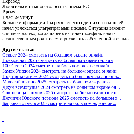
Перевод
Любительский многоголосый Синема УС
Время
1 час 59 минут
Больше информации Пьер узнает, что один из его сыновей
начал увлекаться ультраправыми идеями. Ситуация заходит
слишком далеко, когда парень начинает конфликтовать
с единственным родителем и рисковать собственной жизнью.
Другие статьи:
Секрет 2024 смотреть на большом экране онлайн
Прекрасная 2025 смотреть на большом экране онлайн
100% тигр 2024 смотреть на большом экране онлайн
Замок Уиджи 2024 смотреть на большом экране онлайн
Под прикрытием 2024 смотреть на большом экране онл...
Minecraft в кино 2025 смотреть на большом экране о...
Джун всемогущая 2024 смотреть на большом экране он...
Сокровища гномов 2025 смотреть на большом экране о...
Джунгли Юрского периода 2025 смотреть на большом э...
Багровая отмель 2025 смотреть на большом экране он...
.
.
.
.
.