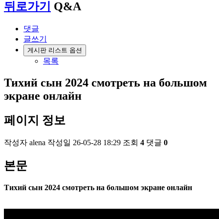
뒤로가기
Q&A
댓글
글쓰기
게시판 리스트 옵션
목록
Тихий сын 2024 смотреть на большом
экране онлайн
페이지 정보
작성자
alena
작성일
26-05-28 18:29
조회
4
댓글
0
본문
Тихий сын 2024 смотреть на большом экране онлайн