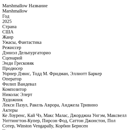
Marshmallow Название
Marshmallow
Год
2025
Страна
США
Жанр
Ужасы, Фантастика
Режиссер
Дэниэл Дельпургаторио
Сценарий
Энди Гресковяк
Продюсер
Уорнер Дэвис, Тодд М. Фридман, Эллиотт Баркер
Оператор
Филип Вандевал
Композитор
Николас Элерт
Художник
Лекси Пазул, Ракель Аврора, Анджела Тривино
Актеры
Ке Лоуренс, Кай Чэ, Макс Малас, Джорджиа Уигэм, Максвелл
Уиттингтон-Купер, Пирсон Фод, Саттон Джонстон, Пол
Сотер, Winston Vengapally, Корбин Бернсен