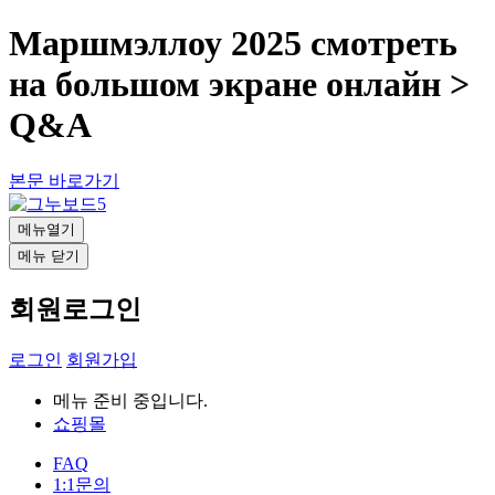
Маршмэллоу 2025 смотреть
на большом экране онлайн >
Q&A
본문 바로가기
메뉴열기
메뉴 닫기
회원로그인
로그인
회원가입
메뉴 준비 중입니다.
쇼핑몰
FAQ
1:1문의