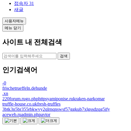
접속자
31
새글
사용자메뉴
메뉴 닫기
사이트 내 전체검색
검색
인기검색어
-0
frischetrueffeln.dehunde
.xn
220forum.rugo.phphttpsyamiponise.rukraken-narkomar
truffle-house.co.ukfresh-truffles
3btk3n5br355rbkwvy2qlrnqnswsf57ggkub7xlgssdzqg5ify
aceweb.ruadmin.phpavtor