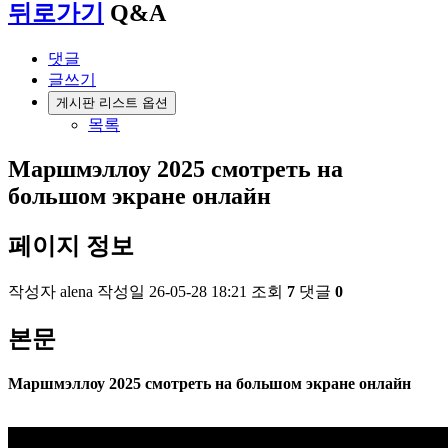
뒤로가기
Q&A
댓글
글쓰기
게시판 리스트 옵션
목록
Маршмэллоу 2025 смотреть на
большом экране онлайн
페이지 정보
작성자
alena
작성일
26-05-28 18:21
조회
7
댓글
0
본문
Маршмэллоу 2025 смотреть на большом экране онлайн