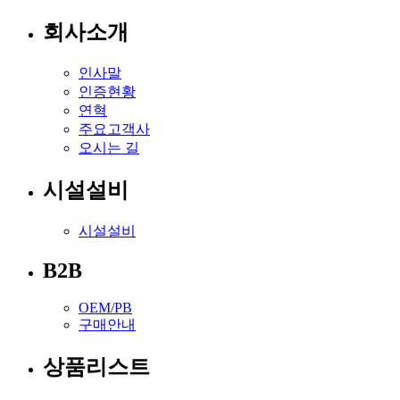
회사소개
인사말
인증현황
연혁
주요고객사
오시는 길
시설설비
시설설비
B2B
OEM/PB
구매안내
상품리스트