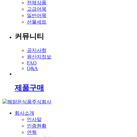
전체상품
고급어묵
일반어묵
선물세트
커뮤니티
공지사항
원산지정보
FAQ
Q&A
제품구매
회사소개
인사말
인증현황
연혁