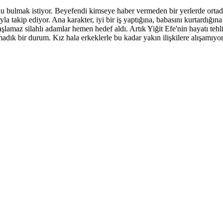
u ​​bulmak istiyor. Beyefendi kimseye haber vermeden bir yerlerde orta
 takip ediyor. Ana karakter, iyi bir iş yaptığına, babasını kurtardığına 
aşlamaz silahlı adamlar hemen hedef aldı. Artık Yiğit Efe'nin hayatı teh
dık bir durum. Kız hala erkeklerle bu kadar yakın ilişkilere alışamıyor.