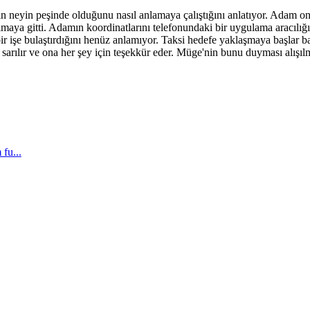
n neyin peşinde olduğunu nasıl anlamaya çalıştığını anlatıyor. Adam on
aya gitti. Adamın koordinatlarını telefonundaki bir uygulama aracılığıyla
ir işe bulaştırdığını henüz anlamıyor. Taksi hedefe yaklaşmaya başlar b
arılır ve ona her şey için teşekkür eder. Müge'nin bunu duyması alışılma
fu...