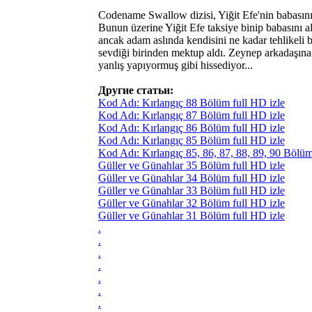
Codename Swallow dizisi, Yiğit Efe'nin babasını
Bunun üzerine Yiğit Efe taksiye binip babasını alm
ancak adam aslında kendisini ne kadar tehlikeli b
sevdiği birinden mektup aldı. Zeynep arkadaşına s
yanlış yapıyormuş gibi hissediyor...
Другие статьи:
Kod Adı: Kırlangıç 88 Bölüm full HD izle
Kod Adı: Kırlangıç 87 Bölüm full HD izle
Kod Adı: Kırlangıç 86 Bölüm full HD izle
Kod Adı: Kırlangıç 85 Bölüm full HD izle
Kod Adı: Kırlangıç 85, 86, 87, 88, 89, 90 Bölüm 
Güller ve Günahlar 35 Bölüm full HD izle
Güller ve Günahlar 34 Bölüm full HD izle
Güller ve Günahlar 33 Bölüm full HD izle
Güller ve Günahlar 32 Bölüm full HD izle
Güller ve Günahlar 31 Bölüm full HD izle
.
.
.
.
.
.
.