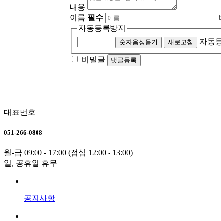
내용
이름
필수
자동등록방지
자동등
숫자음성듣기
새로고침
비밀글
댓글등록
대표번호
051-266-0808
월-금 09:00 - 17:00 (점심 12:00 - 13:00)
일, 공휴일 휴무
공지사항