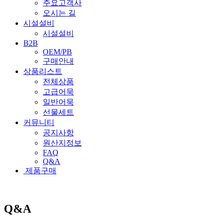
주요고객사
오시는 길
시설설비
시설설비
B2B
OEM/PB
구매안내
상품리스트
전체상품
고급어묵
일반어묵
선물세트
커뮤니티
공지사항
원산지정보
FAQ
Q&A
제품구매
Q&A