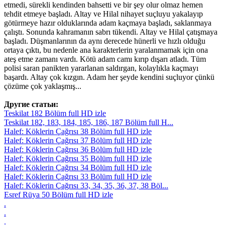
etmedi, sürekli kendinden bahsetti ve bir şey olur olmaz hemen
tehdit etmeye başladı. Altay ve Hilal nihayet suçluyu yakalayıp
götürmeye hazır olduklarında adam kaçmaya başladı, saklanmaya
çalıştı. Sonunda kahramanın sabrı tükendi. Altay ve Hilal çatışmaya
başladı. Düşmanlarının da aynı derecede hünerli ve hızlı olduğu
ortaya çıktı, bu nedenle ana karakterlerin yaralanmamak için ona
ateş etme zamanı vardı. Kötü adam camı kırıp dışarı atladı. Tüm
polisi saran panikten yararlanan saldırgan, kolaylıkla kaçmayı
başardı. Altay çok kızgın. Adam her şeyde kendini suçluyor çünkü
çözüme çok yaklaşmış...
Другие статьи:
Teskilat 182 Bölüm full HD izle
Teskilat 182, 183, 184, 185, 186, 187 Bölüm full H...
Halef: Köklerin Çağrısı 38 Bölüm full HD izle
Halef: Köklerin Çağrısı 37 Bölüm full HD izle
Halef: Köklerin Çağrısı 36 Bölüm full HD izle
Halef: Köklerin Çağrısı 35 Bölüm full HD izle
Halef: Köklerin Çağrısı 34 Bölüm full HD izle
Halef: Köklerin Çağrısı 33 Bölüm full HD izle
Halef: Köklerin Çağrısı 33, 34, 35, 36, 37, 38 Böl...
Esref Rüya 50 Bölüm full HD izle
.
.
.