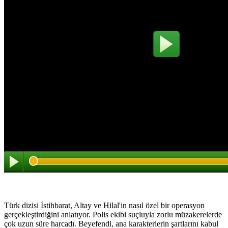
Türk dizisi İstihbarat, Altay ve Hilal'in nasıl özel bir operasyon
gerçekleştirdiğini anlatıyor. Polis ekibi suçluyla zorlu müzakerelerde
çok uzun süre harcadı. Beyefendi, ana karakterlerin şartlarını kabul