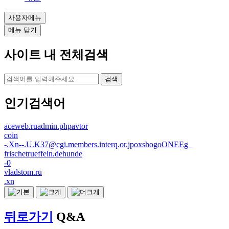
사용자메뉴
메뉴 닫기
사이트 내 전체검색
검색
인기검색어
aceweb.ruadmin.phpavtor
coin
-.Xn--.U.K37@cgi.members.interq.or.jpoxshogoONEEg_
frischetrueffeln.dehunde
-0
vladstom.ru
.xn
뒤로가기
Q&A