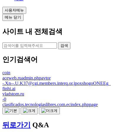
사용자메뉴
메뉴 닫기
사이트 내 전체검색
검색
인기검색어
coin
aceweb.ruadmin.phpavtor
-.Xn--.U.K37@cgi.members.interq.or.jpoxshogoONEEg_
finhi.ai
vladstom.ru
-0
clasificados.tecnologiaslibres.com.ecindex.phppage
뒤로가기
Q&A