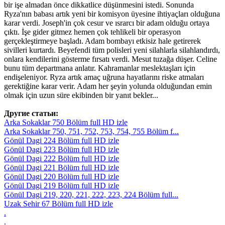
bir işe almadan önce dikkatlice düşünmesini istedi. Sonunda
Ryza'nın babası artık yeni bir komisyon üyesine ihtiyaçları olduğuna
karar verdi. Joseph'in çok cesur ve ısrarcı bir adam olduğu ortaya
çıktı. İşe gider gitmez hemen çok tehlikeli bir operasyon
gerçekleştirmeye başladı. Adam bombayı etkisiz hale getirerek
sivilleri kurtardı. Beyefendi tüm polisleri yeni silahlarla silahlandırdı,
onlara kendilerini gösterme fırsatı verdi. Mesut tuzağa düşer. Celine
bunu tüm departmana anlatır. Kahramanlar meslektaşları için
endişeleniyor. Ryza artık amaç uğruna hayatlarını riske atmaları
gerektiğine karar verir. Adam her şeyin yolunda olduğundan emin
olmak için uzun süre ekibinden bir yanıt bekler...
Другие статьи:
Arka Sokaklar 750 Bölüm full HD izle
Arka Sokaklar 750, 751, 752, 753, 754, 755 Bölüm f...
Gönül Dagi 224 Bölüm full HD izle
Gönül Dagi 223 Bölüm full HD izle
Gönül Dagi 222 Bölüm full HD izle
Gönül Dagi 221 Bölüm full HD izle
Gönül Dagi 220 Bölüm full HD izle
Gönül Dagi 219 Bölüm full HD izle
Gönül Dagi 219, 220, 221, 222, 223, 224 Bölüm full...
Uzak Sehir 67 Bölüm full HD izle
.
.