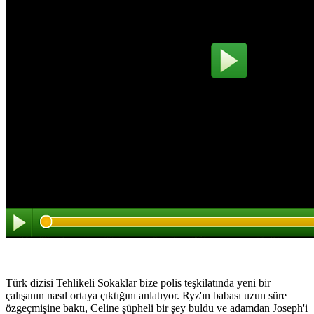
Türk dizisi Tehlikeli Sokaklar bize polis teşkilatında yeni bir
çalışanın nasıl ortaya çıktığını anlatıyor. Ryz'ın babası uzun süre
özgeçmişine baktı, Celine şüpheli bir şey buldu ve adamdan Joseph'i