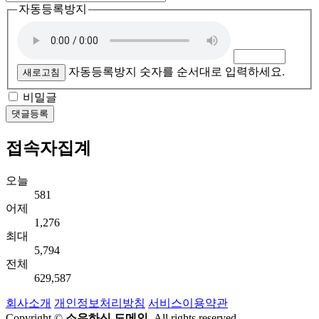
자동등록방지
자동등록방지 숫자를 순서대로 입력하세요.
새로고침
비밀글
댓글등록
접속자집계
오늘
581
어제
1,276
최대
5,794
전체
629,587
회사소개
개인정보처리방침
서비스이용약관
Copyright ©
소유하신 도메인.
All rights reserved.