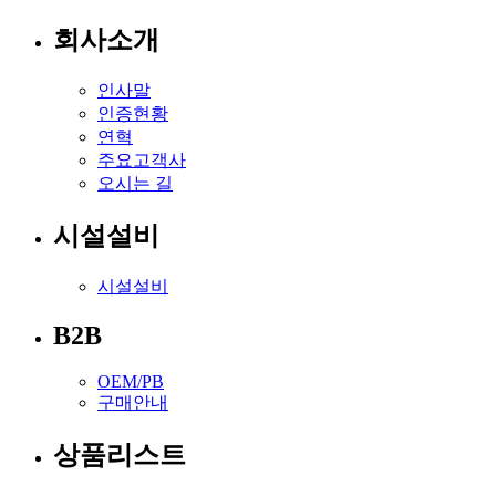
회사소개
인사말
인증현황
연혁
주요고객사
오시는 길
시설설비
시설설비
B2B
OEM/PB
구매안내
상품리스트