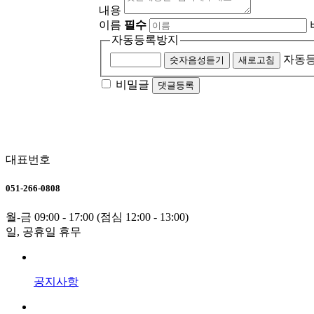
내용
이름
필수
자동등록방지
자동등
숫자음성듣기
새로고침
비밀글
댓글등록
대표번호
051-266-0808
월-금 09:00 - 17:00 (점심 12:00 - 13:00)
일, 공휴일 휴무
공지사항