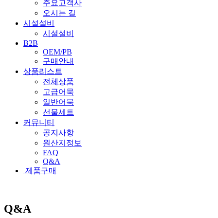
주요고객사
오시는 길
시설설비
시설설비
B2B
OEM/PB
구매안내
상품리스트
전체상품
고급어묵
일반어묵
선물세트
커뮤니티
공지사항
원산지정보
FAQ
Q&A
제품구매
Q&A