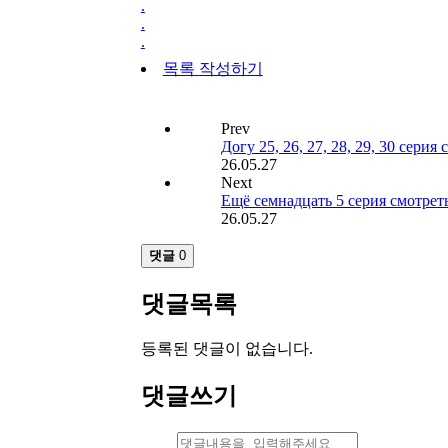
.
.
.
목록
작성하기
Prev
Догу 25, 26, 27, 28, 29, 30 сери
26.05.27
Next
Ещё семнадцать 5 серия смотрет
26.05.27
댓글
0
댓글목록
등록된 댓글이 없습니다.
댓글쓰기