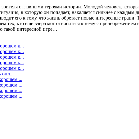
 зрителя с главными героями истории. Молодой человек, который
ситуация, в которую он попадает, накаляется сильнее с каждым д
риводит его к тому, что жизнь обретает новые интересные грани.
олем тех, кто еще вчера мог относиться к нему с пренебрежением
но такой интересной игре…
орошем к...
орошем к...
орошем к...
орошем к...
орошем к...
 онл...
хорошем ...
хорошем ...
хорошем ...
хорошем ...