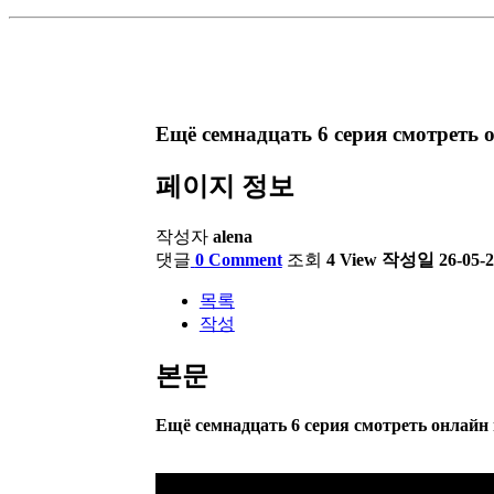
Ещё семнадцать 6 серия смотреть 
페이지 정보
작성자
alena
댓글
0 Comment
조회
4 View
작성일
26-05-2
목록
작성
본문
Ещё семнадцать 6 серия смотреть онлайн