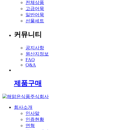
전체상품
고급어묵
일반어묵
선물세트
커뮤니티
공지사항
원산지정보
FAQ
Q&A
제품구매
회사소개
인사말
인증현황
연혁