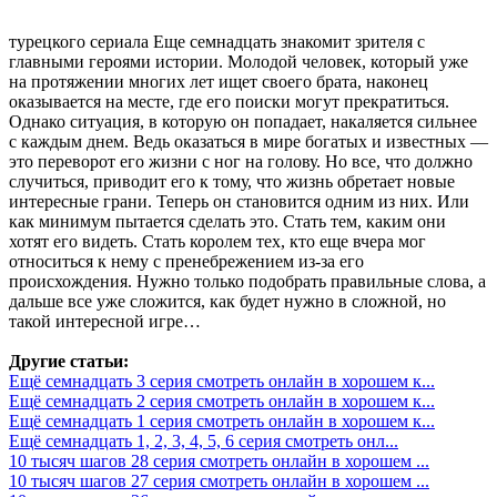
турецкого сериала Еще семнадцать знакомит зрителя с
главными героями истории. Молодой человек, который уже
на протяжении многих лет ищет своего брата, наконец
оказывается на месте, где его поиски могут прекратиться.
Однако ситуация, в которую он попадает, накаляется сильнее
с каждым днем. Ведь оказаться в мире богатых и известных —
это переворот его жизни с ног на голову. Но все, что должно
случиться, приводит его к тому, что жизнь обретает новые
интересные грани. Теперь он становится одним из них. Или
как минимум пытается сделать это. Стать тем, каким они
хотят его видеть. Стать королем тех, кто еще вчера мог
относиться к нему с пренебрежением из-за его
происхождения. Нужно только подобрать правильные слова, а
дальше все уже сложится, как будет нужно в сложной, но
такой интересной игре…
Другие статьи:
Ещё семнадцать 3 серия смотреть онлайн в хорошем к...
Ещё семнадцать 2 серия смотреть онлайн в хорошем к...
Ещё семнадцать 1 серия смотреть онлайн в хорошем к...
Ещё семнадцать 1, 2, 3, 4, 5, 6 серия смотреть онл...
10 тысяч шагов 28 серия смотреть онлайн в хорошем ...
10 тысяч шагов 27 серия смотреть онлайн в хорошем ...