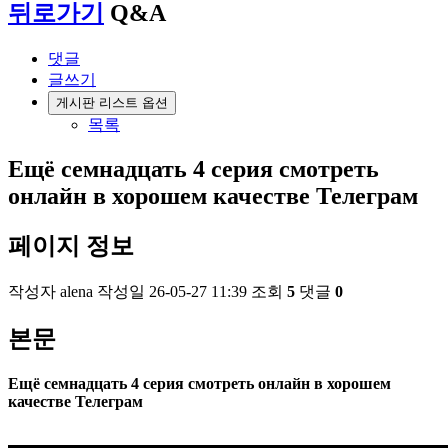
뒤로가기
Q&A
댓글
글쓰기
게시판 리스트 옵션
목록
Ещё семнадцать 4 серия смотреть
онлайн в хорошем качестве Телеграм
페이지 정보
작성자
alena
작성일
26-05-27 11:39
조회
5
댓글
0
본문
Ещё семнадцать 4 серия смотреть онлайн в хорошем
качестве Телеграм