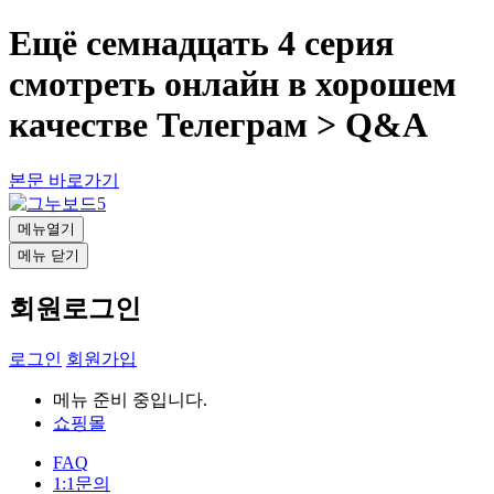
Ещё семнадцать 4 серия
смотреть онлайн в хорошем
качестве Телеграм > Q&A
본문 바로가기
메뉴열기
메뉴 닫기
회원로그인
로그인
회원가입
메뉴 준비 중입니다.
쇼핑몰
FAQ
1:1문의