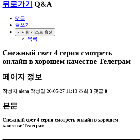
뒤로가기
Q&A
댓글
글쓰기
게시판 리스트 옵션
목록
Снежный свет 4 серия смотреть
онлайн в хорошем качестве Телеграм
페이지 정보
작성자
alena
작성일
26-05-27 11:13
조회
3
댓글
0
본문
Снежный свет 4 серия смотреть онлайн в хорошем
качестве Телеграм