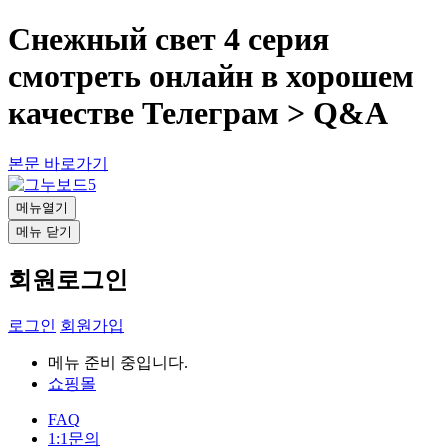
Снежный свет 4 серия
смотреть онлайн в хорошем
качестве Телеграм > Q&A
본문 바로가기
메뉴열기
메뉴 닫기
회원로그인
로그인
회원가입
메뉴 준비 중입니다.
쇼핑몰
FAQ
1:1문의