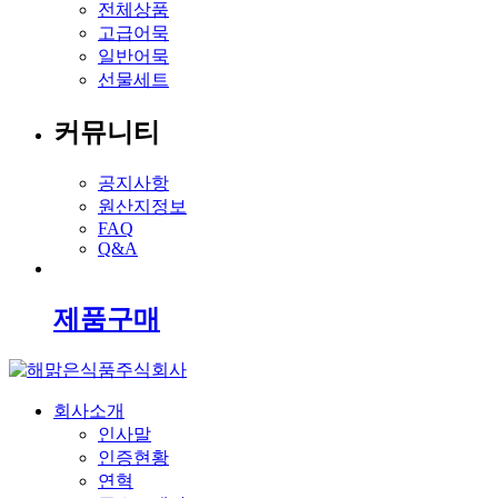
전체상품
고급어묵
일반어묵
선물세트
커뮤니티
공지사항
원산지정보
FAQ
Q&A
제품구매
회사소개
인사말
인증현황
연혁