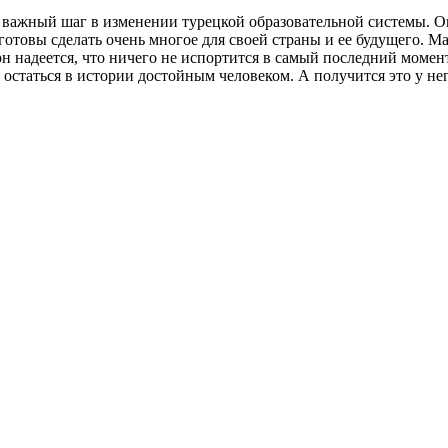
ь важный шаг в изменении турецкой образовательной системы. О
готовы сделать очень многое для своей страны и ее будущего. М
н надеется, что ничего не испортится в самый последний момен
 остаться в истории достойным человеком. А получится это у нег