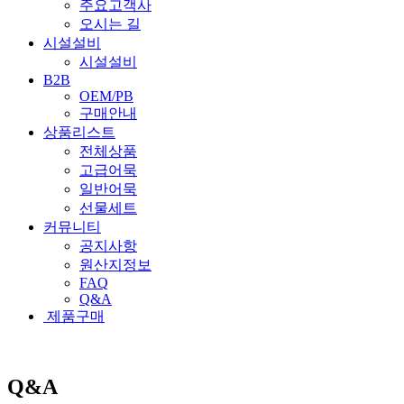
주요고객사
오시는 길
시설설비
시설설비
B2B
OEM/PB
구매안내
상품리스트
전체상품
고급어묵
일반어묵
선물세트
커뮤니티
공지사항
원산지정보
FAQ
Q&A
제품구매
Q&A