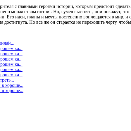
рителя с главными героями истории, которым предстоит сделат
лнено множеством интриг. Но, сумев выстоять, они покажут, что 
и. Его идеи, планы и мечты постепенно воплощаются в мир, и о
 достигнута. Но все же он старается не переходить черту, чтобы
онлай...
рошем ка...
рошем ка...
рошем ка...
рошем ка...
рошем ка...
рошем ка...
треть...
в хороше...
в хороше...