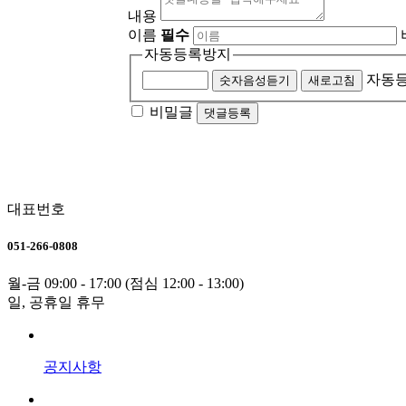
내용
이름
필수
자동등록방지
자동등
숫자음성듣기
새로고침
비밀글
댓글등록
대표번호
051-266-0808
월-금 09:00 - 17:00 (점심 12:00 - 13:00)
일, 공휴일 휴무
공지사항