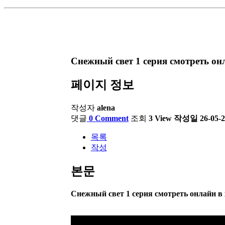
Снежный свет 1 серия смотреть он
페이지 정보
작성자
alena
댓글
0 Comment
조회
3 View
작성일
26-05-2
목록
작성
본문
Снежный свет 1 серия смотреть онлайн в