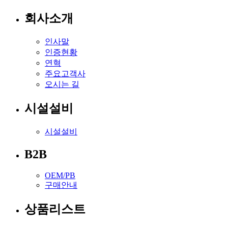
회사소개
인사말
인증현황
연혁
주요고객사
오시는 길
시설설비
시설설비
B2B
OEM/PB
구매안내
상품리스트