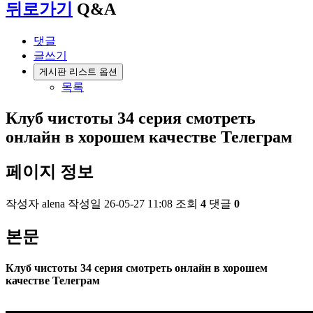
뒤로가기
Q&A
댓글
글쓰기
게시판 리스트 옵션
목록
Клуб чистоты 34 серия смотреть
онлайн в хорошем качестве Телеграм
페이지 정보
작성자
alena
작성일
26-05-27 11:08
조회
4
댓글
0
본문
Клуб чистоты 34 серия смотреть онлайн в хорошем
качестве Телеграм