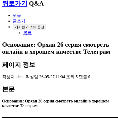
뒤로가기
Q&A
댓글
글쓰기
게시판 리스트 옵션
목록
Основание: Орхан 26 серия смотреть
онлайн в хорошем качестве Телеграм
페이지 정보
작성자
alena
작성일
26-05-27 11:04
조회
5
댓글
0
본문
Основание: Орхан 26 серия смотреть онлайн в хорошем
качестве Телеграм