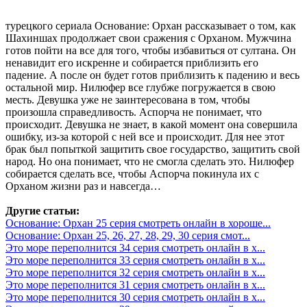
турецкого сериала Основание: Орхан рассказывает о том, как
Шахиншах продолжает свои сражения с Орханом. Мужчина
готов пойти на все для того, чтобы избавиться от султана. Он
ненавидит его искренне и собирается приблизить его
падение. А после он будет готов приблизить к падению и весь
остальной мир. Нилюфер все глубже погружается в свою
месть. Девушка уже не заинтересована в том, чтобы
произошла справедливость. Аспорча не понимает, что
происходит. Девушка не знает, в какой момент она совершила
ошибку, из-за которой с ней все и происходит. Для нее этот
брак был попыткой защитить свое государство, защитить свой
народ. Но она понимает, что не смогла сделать это. Нилюфер
собирается сделать все, чтобы Аспорча покинула их с
Орханом жизни раз и навсегда…
Другие статьи:
Основание: Орхан 25 серия смотреть онлайн в хороше...
Основание: Орхан 25, 26, 27, 28, 29, 30 серия смот...
Это море переполнится 34 серия смотреть онлайн в х...
Это море переполнится 33 серия смотреть онлайн в х...
Это море переполнится 32 серия смотреть онлайн в х...
Это море переполнится 31 серия смотреть онлайн в х...
Это море переполнится 30 серия смотреть онлайн в х...