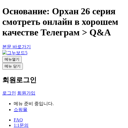
Основание: Орхан 26 серия
смотреть онлайн в хорошем
качестве Телеграм > Q&A
본문 바로가기
메뉴열기
메뉴 닫기
회원로그인
로그인
회원가입
메뉴 준비 중입니다.
쇼핑몰
FAQ
1:1문의