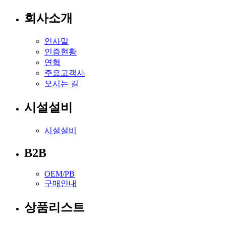
회사소개
인사말
인증현황
연혁
주요고객사
오시는 길
시설설비
시설설비
B2B
OEM/PB
구매안내
상품리스트