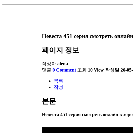
Невеста 451 серия смотреть онлай
페이지 정보
작성자
alena
댓글
0 Comment
조회
10 View
작성일
26-05-
목록
작성
본문
Невеста 451 серия смотреть онлайн в хор