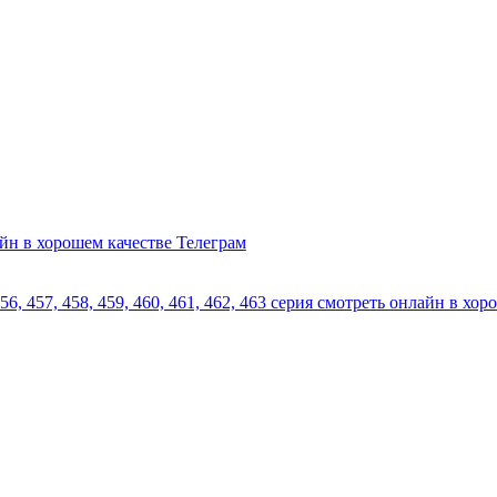
айн в хорошем качестве Телеграм
456, 457, 458, 459, 460, 461, 462, 463 серия смотреть онлайн в хо