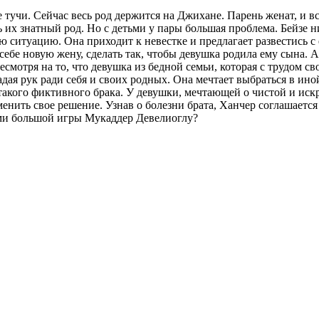
 тучи. Сейчас весь род держится на Джихане. Парень женат, и вс
ь их знатный род. Но с детьми у пары большая проблема. Бейзе 
ю ситуацию. Она приходит к невестке и предлагает развестись с 
себе новую жену, сделать так, чтобы девушка родила ему сына. 
смотря на то, что девушка из бедной семьи, которая с трудом св
ая рук ради себя и своих родных. Она мечтает выбраться в иной
 такого фиктивного брака. У девушки, мечтающей о чистой и иск
нить свое решение. Узнав о болезни брата, Ханчер соглашается 
ми большой игры Мукаддер Девелиоглу?