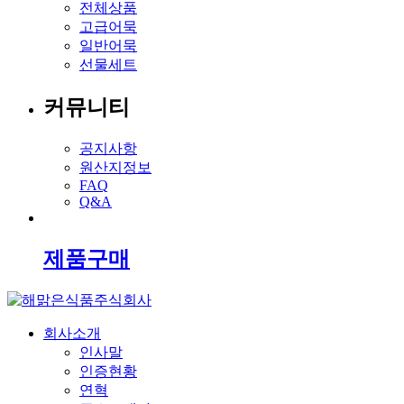
전체상품
고급어묵
일반어묵
선물세트
커뮤니티
공지사항
원산지정보
FAQ
Q&A
제품구매
회사소개
인사말
인증현황
연혁