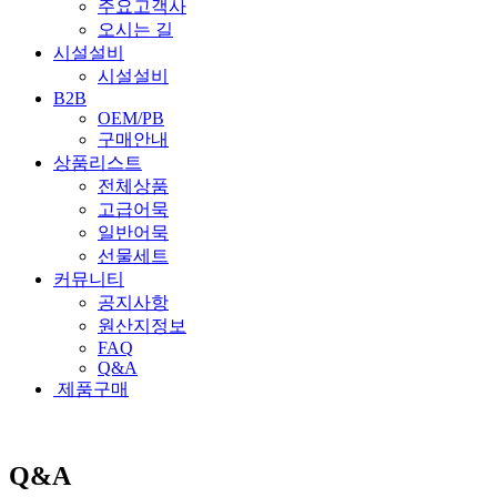
주요고객사
오시는 길
시설설비
시설설비
B2B
OEM/PB
구매안내
상품리스트
전체상품
고급어묵
일반어묵
선물세트
커뮤니티
공지사항
원산지정보
FAQ
Q&A
제품구매
Q&A