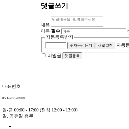
댓글쓰기
내용
이름
필수
자동등록방지
자동등
숫자음성듣기
새로고침
비밀글
댓글등록
대표번호
051-266-0808
월-금 09:00 - 17:00 (점심 12:00 - 13:00)
일, 공휴일 휴무