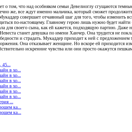
ет о том, что над особняком семьи Девелиоглу сгущаются темные
онечно же, все ждут именно мальчика, который сможет продолжит
 Мукаддер совершает отчаянный шаг для того, чтобы изменить вс
ходиться по-настоящему. Главному герою лишь нужно будет найти 
ла для своего сына, как ей кажется, подходящую партию. Даже не
Невеста станет девушка по имени Ханчер. Она трудится не поклад
 бедности и страдать. Мукаддер приходит к ней с предложением
оржения. Она отказывает женщине. Но вскоре ей приходится изме
ствительно искренние чувства или они просто окажутся пешка
 45...
йн в хо...
йн в хо...
йн в хо...
йн в хо...
йн в хо...
йн в хо...
рия ...
рошем ка...
рошем ка...