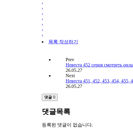
.
.
.
.
.
.
.
목록
작성하기
Prev
Невеста 452 серия смотреть онл
26.05.27
Next
Невеста 451, 452, 453, 454, 455, 
26.05.27
댓글
0
댓글목록
등록된 댓글이 없습니다.