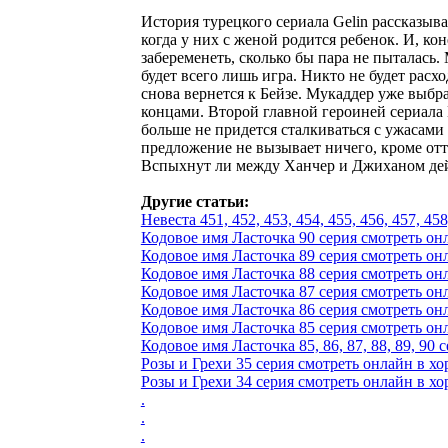
История турецкого сериала Gelin рассказыва
когда у них с женой родится ребенок. И, к
забеременеть, сколько бы пара не пыталась.
будет всего лишь игра. Никто не будет рас
снова вернется к Бейзе. Мукаддер уже выбра
концами. Второй главной героиней сериала 
больше не придется сталкиваться с ужасами
предложение не вызывает ничего, кроме отт
Вспыхнут ли между Ханчер и Джиханом дей
Другие статьи:
Невеста 451, 452, 453, 454, 455, 456, 457, 458,
Кодовое имя Ласточка 90 серия смотреть онла
Кодовое имя Ласточка 89 серия смотреть онла
Кодовое имя Ласточка 88 серия смотреть онла
Кодовое имя Ласточка 87 серия смотреть онла
Кодовое имя Ласточка 86 серия смотреть онла
Кодовое имя Ласточка 85 серия смотреть онла
Кодовое имя Ласточка 85, 86, 87, 88, 89, 90 се
Розы и Грехи 35 серия смотреть онлайн в хо
Розы и Грехи 34 серия смотреть онлайн в хо
.
.
.