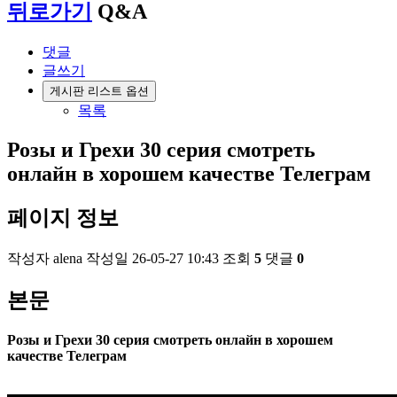
뒤로가기
Q&A
댓글
글쓰기
게시판 리스트 옵션
목록
Розы и Грехи 30 серия смотреть
онлайн в хорошем качестве Телеграм
페이지 정보
작성자
alena
작성일
26-05-27 10:43
조회
5
댓글
0
본문
Розы и Грехи 30 серия смотреть онлайн в хорошем
качестве Телеграм