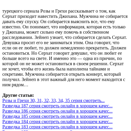
турецкого сериала Розы и Грехи рассказывает о том, как
Серхат приходит навестить Джихана. Мужчина не собирается
давать ему спуску. Он собирается выяснить все, что ему
известно. Он понимает, что информация, которая есть только
у Джихана, может сильно ему помочь в собственном
расследовании. Зейнеп узнает, что собирается сделать Серхат.
Девушка просит его не заниматься этим. Она говорит, что
если он ее любит, то должен немедленно прекратить. Должен
остановиться. Но Серхат говорит девушке, что он любит ее
больше всего на свете. И именно это — одна из причин, по
которой он не может остановиться в своем решении. Серхат
не хочет, чтобы его жизнь была наполнена тайнами и
секретами. Мужчина собирается открыть конверт, который
получил. Зейнеп в этот важный для него момент находится с
ним рядом…
Другие статьи:
Розы и Грехи 30, 31, 32, 33, 34, 35 серия смотреть...
Разведка 187 серия смотреть онлайн в хорошем качес...
Разведка 186 серия смотреть онлайн в хорошем качес...
Разведка 185 серия смотреть онлайн в хорошем качес...
Разведка 184 серия смотреть онлайн в хорошем качес...
Разведка 183 серия смотреть онлайн в хорошем качес...