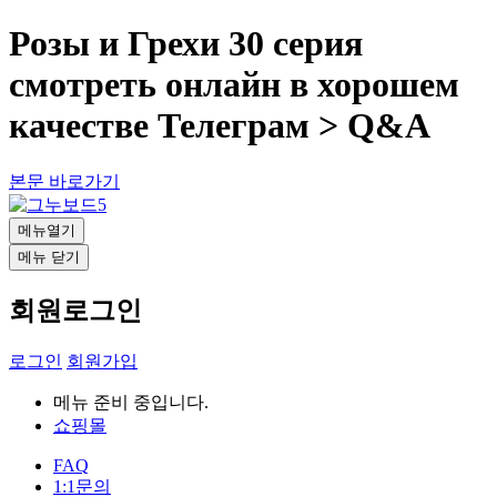
Розы и Грехи 30 серия
смотреть онлайн в хорошем
качестве Телеграм > Q&A
본문 바로가기
메뉴열기
메뉴 닫기
회원로그인
로그인
회원가입
메뉴 준비 중입니다.
쇼핑몰
FAQ
1:1문의