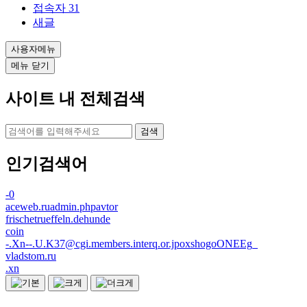
접속자
31
새글
사용자메뉴
메뉴 닫기
사이트 내 전체검색
검색
인기검색어
-0
aceweb.ruadmin.phpavtor
frischetrueffeln.dehunde
coin
-.Xn--.U.K37@cgi.members.interq.or.jpoxshogoONEEg_
vladstom.ru
.xn