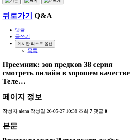
뒤로가기
Q&A
댓글
글쓰기
게시판 리스트 옵션
목록
Преемник: зов предков 38 серия
смотреть онлайн в хорошем качестве
Теле…
페이지 정보
작성자
alena
작성일
26-05-27 10:38
조회
7
댓글
0
본문
Преемник: зов предков 38 серия смотреть онлайн в