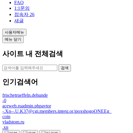
FAQ
1:1문의
접속자
26
새글
사용자메뉴
메뉴 닫기
사이트 내 전체검색
검색
인기검색어
frischetrueffeln.dehunde
-0
aceweb.ruadmin.phpavtor
-.Xn--.U.K37@cgi.members.interq.or.jpoxshogoONEEg_
coin
vladstom.ru
.xn