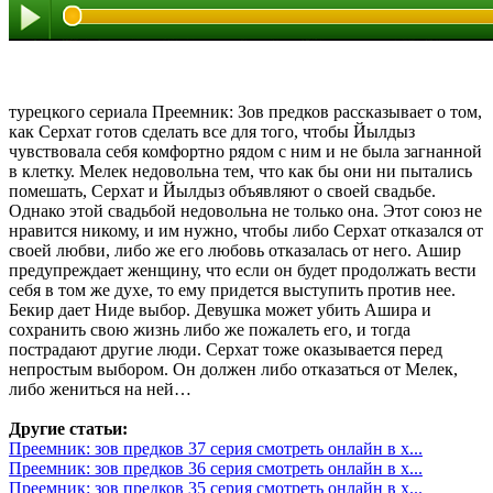
турецкого сериала Преемник: Зов предков рассказывает о том,
как Серхат готов сделать все для того, чтобы Йылдыз
чувствовала себя комфортно рядом с ним и не была загнанной
в клетку. Мелек недовольна тем, что как бы они ни пытались
помешать, Серхат и Йылдыз объявляют о своей свадьбе.
Однако этой свадьбой недовольна не только она. Этот союз не
нравится никому, и им нужно, чтобы либо Серхат отказался от
своей любви, либо же его любовь отказалась от него. Ашир
предупреждает женщину, что если он будет продолжать вести
себя в том же духе, то ему придется выступить против нее.
Бекир дает Ниде выбор. Девушка может убить Ашира и
сохранить свою жизнь либо же пожалеть его, и тогда
пострадают другие люди. Серхат тоже оказывается перед
непростым выбором. Он должен либо отказаться от Мелек,
либо жениться на ней…
Другие статьи:
Преемник: зов предков 37 серия смотреть онлайн в х...
Преемник: зов предков 36 серия смотреть онлайн в х...
Преемник: зов предков 35 серия смотреть онлайн в х...