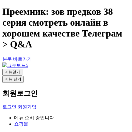
Преемник: зов предков 38
серия смотреть онлайн в
хорошем качестве Телеграм
> Q&A
본문 바로가기
메뉴열기
메뉴 닫기
회원로그인
로그인
회원가입
메뉴 준비 중입니다.
쇼핑몰