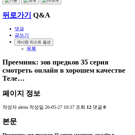
뒤로가기
Q&A
댓글
글쓰기
게시판 리스트 옵션
목록
Преемник: зов предков 35 серия
смотреть онлайн в хорошем качестве
Теле…
페이지 정보
작성자
alena
작성일
26-05-27 10:37
조회
12
댓글
0
본문
Преемник: зов предков 35 серия смотреть онлайн в