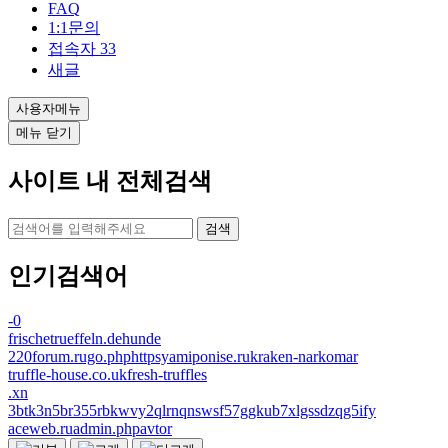
FAQ
1:1문의
접속자
33
새글
사용자메뉴
메뉴 닫기
사이트 내 전체검색
검색
인기검색어
-0
frischetrueffeln.dehunde
220forum.rugo.phphttpsyamiponise.rukraken-narkomar
truffle-house.co.ukfresh-truffles
.xn
3btk3n5br355rbkwvy2qlrnqnswsf57ggkub7xlgssdzqg5ify
aceweb.ruadmin.phpavtor