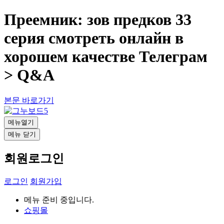
Преемник: зов предков 33
серия смотреть онлайн в
хорошем качестве Телеграм
> Q&A
본문 바로가기
메뉴열기
메뉴 닫기
회원로그인
로그인
회원가입
메뉴 준비 중입니다.
쇼핑몰