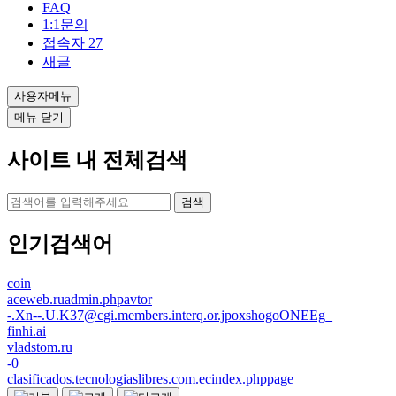
FAQ
1:1문의
접속자
27
새글
사용자메뉴
메뉴 닫기
사이트 내 전체검색
검색
인기검색어
coin
aceweb.ruadmin.phpavtor
-.Xn--.U.K37@cgi.members.interq.or.jpoxshogoONEEg_
finhi.ai
vladstom.ru
-0
clasificados.tecnologiaslibres.com.ecindex.phppage