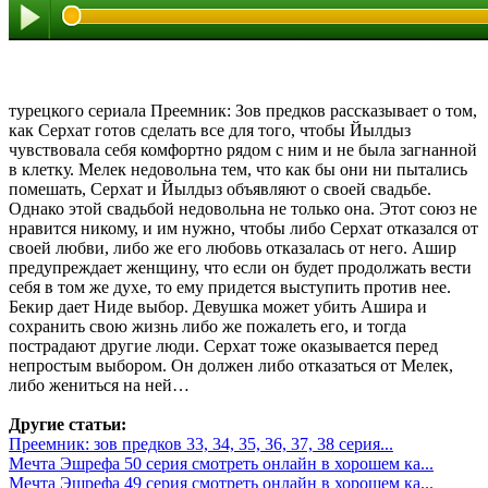
турецкого сериала Преемник: Зов предков рассказывает о том,
как Серхат готов сделать все для того, чтобы Йылдыз
чувствовала себя комфортно рядом с ним и не была загнанной
в клетку. Мелек недовольна тем, что как бы они ни пытались
помешать, Серхат и Йылдыз объявляют о своей свадьбе.
Однако этой свадьбой недовольна не только она. Этот союз не
нравится никому, и им нужно, чтобы либо Серхат отказался от
своей любви, либо же его любовь отказалась от него. Ашир
предупреждает женщину, что если он будет продолжать вести
себя в том же духе, то ему придется выступить против нее.
Бекир дает Ниде выбор. Девушка может убить Ашира и
сохранить свою жизнь либо же пожалеть его, и тогда
пострадают другие люди. Серхат тоже оказывается перед
непростым выбором. Он должен либо отказаться от Мелек,
либо жениться на ней…
Другие статьи:
Преемник: зов предков 33, 34, 35, 36, 37, 38 серия...
Мечта Эшрефа 50 серия смотреть онлайн в хорошем ка...
Мечта Эшрефа 49 серия смотреть онлайн в хорошем ка...