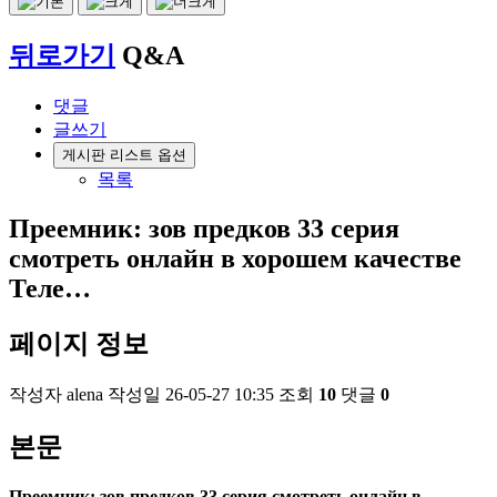
뒤로가기
Q&A
댓글
글쓰기
게시판 리스트 옵션
목록
Преемник: зов предков 33 серия
смотреть онлайн в хорошем качестве
Теле…
페이지 정보
작성자
alena
작성일
26-05-27 10:35
조회
10
댓글
0
본문
Преемник: зов предков 33 серия смотреть онлайн в