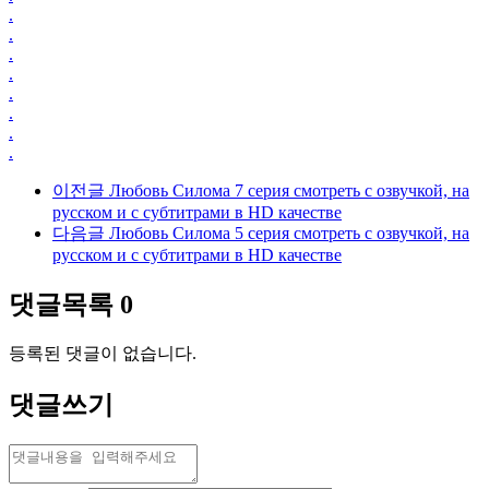
.
.
.
.
.
.
.
.
이전글
Любовь Силома 7 серия смотреть с озвучкой, на
русском и с субтитрами в HD качестве
다음글
Любовь Силома 5 серия смотреть с озвучкой, на
русском и с субтитрами в HD качестве
댓글목록
0
등록된 댓글이 없습니다.
댓글쓰기