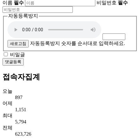
이름
필수
비밀번호
필수
자동등록방지
자동등록방지 숫자를 순서대로 입력하세요.
새로고침
비밀글
댓글등록
접속자집계
오늘
897
어제
1,151
최대
5,794
전체
623,726