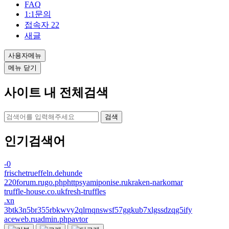
FAQ
1:1문의
접속자
22
새글
사용자메뉴
메뉴 닫기
사이트 내 전체검색
검색
인기검색어
-0
frischetrueffeln.dehunde
220forum.rugo.phphttpsyamiponise.rukraken-narkomar
truffle-house.co.ukfresh-truffles
.xn
3btk3n5br355rbkwvy2qlrnqnswsf57ggkub7xlgssdzqg5ify
aceweb.ruadmin.phpavtor