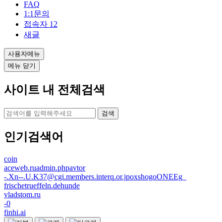
FAQ
1:1문의
접속자
12
새글
사용자메뉴
메뉴 닫기
사이트 내 전체검색
검색
인기검색어
coin
aceweb.ruadmin.phpavtor
-.Xn--.U.K37@cgi.members.interq.or.jpoxshogoONEEg_
frischetrueffeln.dehunde
vladstom.ru
-0
finhi.ai