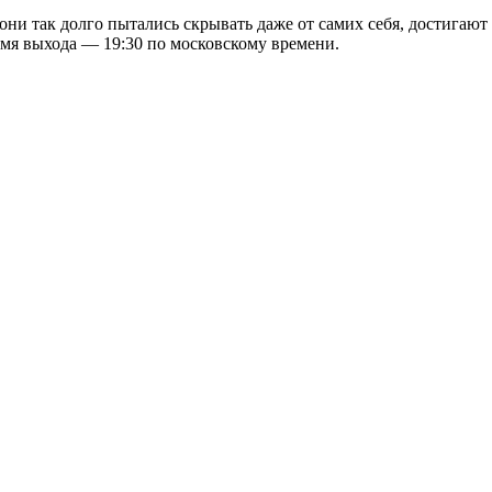
ни так долго пытались скрывать даже от самих себя, достигают 
емя выхода — 19:30 по московскому времени.