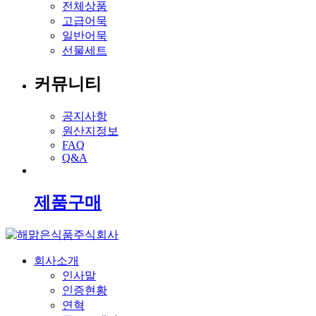
전체상품
고급어묵
일반어묵
선물세트
커뮤니티
공지사항
원산지정보
FAQ
Q&A
제품구매
회사소개
인사말
인증현황
연혁