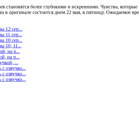
в становятся более глубокими и искренними. Чувства, которые о
и в оригинале состоится днем 22 мая, в пятницу. Ожидаемое вр
ы 12 сер...
 11 сер...
ы 10 сер...
 10, 11...
й, на р...
, на р...
чкой, ...
с озвучко...
с озвучко...
с озвучко...