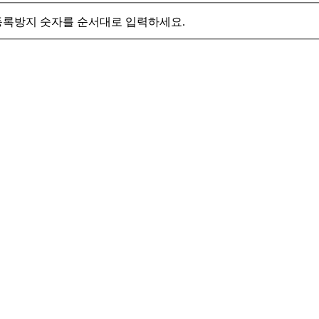
록방지 숫자를 순서대로 입력하세요.