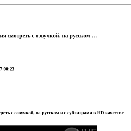
рия смотреть с озвучкой, на русском …
7 00:23
треть с озвучкой, на русском и с субтитрами в HD качестве