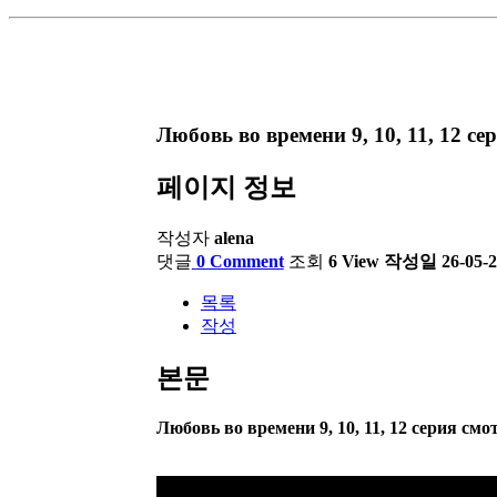
Любовь во времени 9, 10, 11, 12 се
페이지 정보
작성자
alena
댓글
0 Comment
조회
6 View
작성일
26-05-2
목록
작성
본문
Любовь во времени 9, 10, 11, 12 серия смо