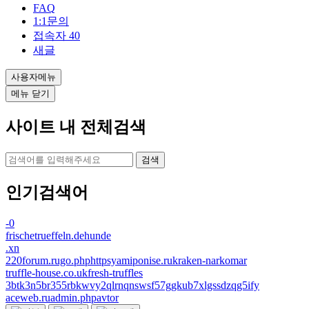
FAQ
1:1문의
접속자
40
새글
사용자메뉴
메뉴 닫기
사이트 내 전체검색
검색
인기검색어
-0
frischetrueffeln.dehunde
.xn
220forum.rugo.phphttpsyamiponise.rukraken-narkomar
truffle-house.co.ukfresh-truffles
3btk3n5br355rbkwvy2qlrnqnswsf57ggkub7xlgssdzqg5ify
aceweb.ruadmin.phpavtor