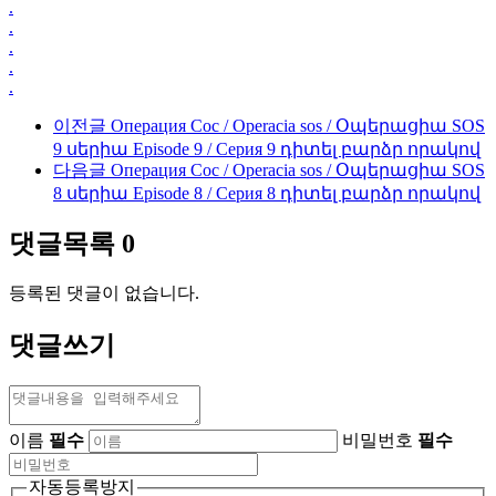
.
.
.
.
.
이전글
Операция Сос / Operacia sos / Օպերացիա SOS
9 սերիա Episode 9 / Серия 9 դիտել բարձր որակով
다음글
Операция Сос / Operacia sos / Օպերացիա SOS
8 սերիա Episode 8 / Серия 8 դիտել բարձր որակով
댓글목록
0
등록된 댓글이 없습니다.
댓글쓰기
이름
필수
비밀번호
필수
자동등록방지