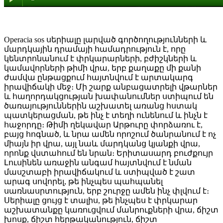
Operacia sos սերիալը լարված գործողությունների և
մարդկային դրամայի համադրություն է, որը
կենտրոնանում է փրկարարների, բժիշկների և
կամավորների թիմի վրա, երբ քաղաքը մի քանի
ժամվա ընթացքում հայտնվում է արտակարգ
իրավիճակի մեջ։ Մի շարք անբացատրելի վթարներ
և հաղորդակցության խափանումներ ստիպում են
ծառայություններին աշխատել առանց հստակ
պատկերացման, թե ինչ է տեղի ունենում և ինչն է
հաջորդը։ Թիմի ղեկավար Արթուրը փորձառու է,
բայց հոգնած, և նրա ամեն որոշում ծանրանում է ոչ
միայն իր վրա, այլ նաև մարդկանց կյանքի վրա,
որոնք վստահում են նրան։ Երիտասարդ բուժքույր
Լուսինեն առաջին անգամ հայտնվում է նման
մասշտաբի իրավիճակում և ստիպված է շատ
արագ սովորել, թե ինչպես պահպանել
սառնասրտություն, երբ շուրջը ամեն ինչ փլվում է։
Սերիալը ցույց է տալիս, թե ինչպես է փրկարար
աշխատանքը կառուցվում մանրուքների վրա, ճիշտ
խոսք, ճիշտ հերթականություն, ճիշտ