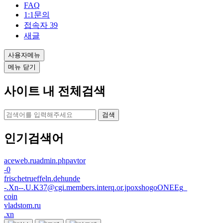
FAQ
1:1문의
접속자
39
새글
사용자메뉴
메뉴 닫기
사이트 내 전체검색
검색
인기검색어
aceweb.ruadmin.phpavtor
-0
frischetrueffeln.dehunde
-.Xn--.U.K37@cgi.members.interq.or.jpoxshogoONEEg_
coin
vladstom.ru
.xn