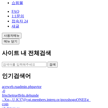
쇼핑몰
FAQ
1:1문의
접속자
24
새글
사용자메뉴
메뉴 닫기
사이트 내 전체검색
검색
인기검색어
aceweb.ruadmin.phpavtor
-0
frischetrueffeln.dehunde
-.Xn--.U.K37@cgi.members.interq.or.jpoxshogoONEEg_
coin