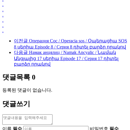
.
.
.
.
.
.
이전글
Операция Сос / Operacia sos / Օպերացիա SOS
8 սերիա Episode 8 / Серия 8 դիտել բարձր որակով
다음글
Намак анцялиц / Namak Ancyalic / Նամակ
Անցյալից 17 սերիա Episode 17 / Серия 17 դիտել
բարձր որակով
댓글목록
0
등록된 댓글이 없습니다.
댓글쓰기
이름
필수
비밀번호
필수