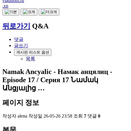
vladstom.ru
.xn
뒤로가기
Q&A
댓글
글쓰기
게시판 리스트 옵션
목록
Namak Ancyalic - Намак анцялиц -
Episode 17 / Серия 17 Նամակ
Անցյալից …
페이지 정보
작성자
alena
작성일
26-05-26 23:58
조회
7
댓글
0
본문