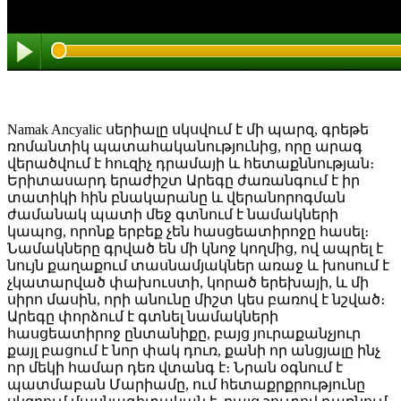
Namak Ancyalic սերիալը սկսվում է մի պարզ, գրեթե
ռոմանտիկ պատահականությունից, որը արագ
վերածվում է հուզիչ դրամայի և հետաքննության։
Երիտասարդ երաժիշտ Արեգը ժառանգում է իր
տատիկի հին բնակարանը և վերանորոգման
ժամանակ պատի մեջ գտնում է նամակների
կապոց, որոնք երբեք չեն հասցեատիրոջը հասել։
Նամակները գրված են մի կնոջ կողմից, ով ապրել է
նույն քաղաքում տասնամյակներ առաջ և խոսում է
չկատարված փախուստի, կորած երեխայի, և մի
սիրո մասին, որի անունը միշտ կես բառով է նշված։
Արեգը փորձում է գտնել նամակների
հասցեատիրոջ ընտանիքը, բայց յուրաքանչյուր
քայլ բացում է նոր փակ դուռ, քանի որ անցյալը ինչ
որ մեկի համար դեռ վտանգ է։ Նրան օգնում է
պատմաբան Մարիամը, ում հետաքրքրությունը