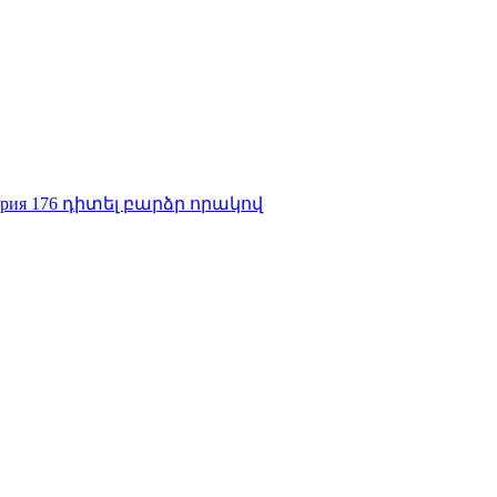
/ Серия 176 դիտել բարձր որակով