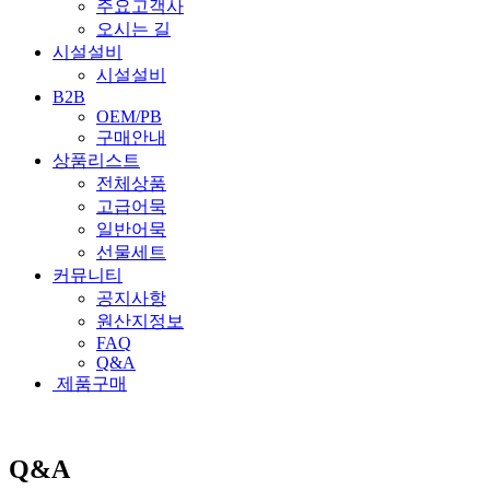
주요고객사
오시는 길
시설설비
시설설비
B2B
OEM/PB
구매안내
상품리스트
전체상품
고급어묵
일반어묵
선물세트
커뮤니티
공지사항
원산지정보
FAQ
Q&A
제품구매
Q&A