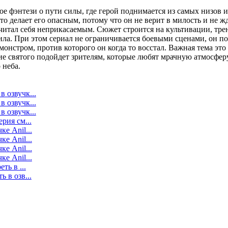
ое фэнтези о пути силы, где герой поднимается из самых низов 
то делает его опасным, потому что он не верит в милость и не жд
считал себя неприкасаемым. Сюжет строится на культивации, тре
сила. При этом сериал не ограничивается боевыми сценами, он 
онстром, против которого он когда то восстал. Важная тема это
 святого подойдет зрителям, которые любят мрачную атмосферу,
 неба.
 озвучк...
 озвучк...
 озвучк...
рия см...
е Anil...
е Anil...
е Anil...
е Anil...
ть в ...
 в озв...