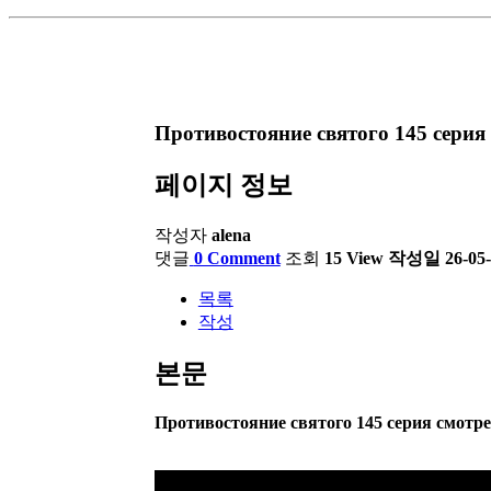
Противостояние святого 145 серия с
페이지 정보
작성자
alena
댓글
0 Comment
조회
15 View
작성일
26-05-
목록
작성
본문
Противостояние святого 145 серия смотрет