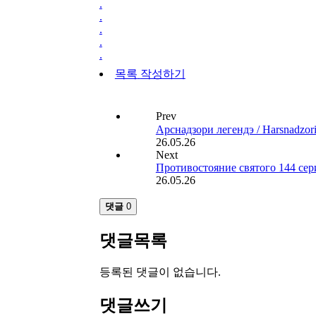
.
.
.
.
.
목록
작성하기
Prev
Арснадзори легендэ / Harsnad
26.05.26
Next
Противостояние святого 144 серия
26.05.26
댓글
0
댓글목록
등록된 댓글이 없습니다.
댓글쓰기