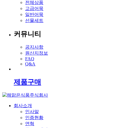
전체상품
고급어묵
일반어묵
선물세트
커뮤니티
공지사항
원산지정보
FAQ
Q&A
제품구매
회사소개
인사말
인증현황
연혁