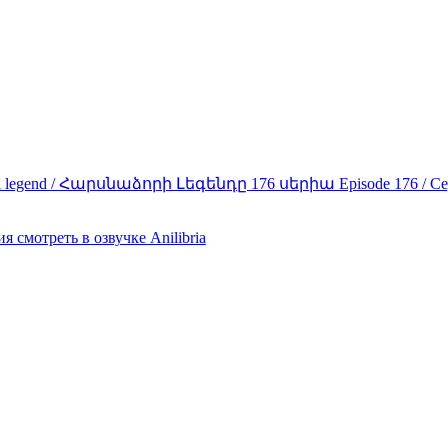
zori legend / Հարսնաձորի Լեգենդը 176 սերիա Episode 176 
 смотреть в озвучке Anilibria