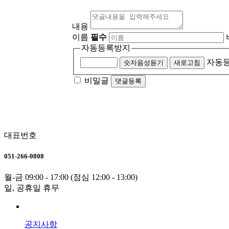
내용
이름
필수
자동등록방지
자동등
숫자음성듣기
새로고침
비밀글
댓글등록
대표번호
051-266-0808
월-금 09:00 - 17:00 (점심 12:00 - 13:00)
일, 공휴일 휴무
공지사항