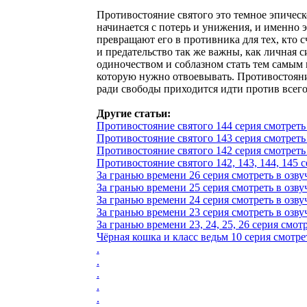
Противостояние святого это темное эпическ
начинается с потерь и унижения, и именно э
превращают его в противника для тех, кто 
и предательство так же важны, как личная 
одиночеством и соблазном стать тем самым м
которую нужно отвоевывать. Противостояние
ради свободы приходится идти против всего
Другие статьи:
Противостояние святого 144 серия смотреть в
Противостояние святого 143 серия смотреть в
Противостояние святого 142 серия смотреть в
Противостояние святого 142, 143, 144, 145 се
За гранью времени 26 серия смотреть в озвучк
За гранью времени 25 серия смотреть в озвучк
За гранью времени 24 серия смотреть в озвучк
За гранью времени 23 серия смотреть в озвучк
За гранью времени 23, 24, 25, 26 серия смотре
Чёрная кошка и класс ведьм 10 серия смотреть
.
.
.
.
.