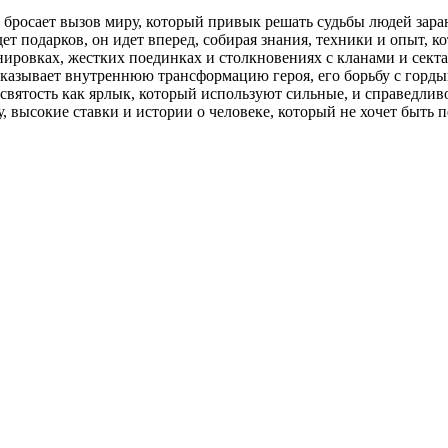
и бросает вызов миру, который привык решать судьбы людей зара
ет подарков, он идет вперед, собирая знания, техники и опыт, к
нировках, жестких поединках и столкновениях с кланами и секта
показывает внутреннюю трансформацию героя, его борьбу с горды
 святость как ярлык, который используют сильные, и справедливо
 высокие ставки и истории о человеке, который не хочет быть п