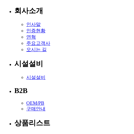
회사소개
인사말
인증현황
연혁
주요고객사
오시는 길
시설설비
시설설비
B2B
OEM/PB
구매안내
상품리스트