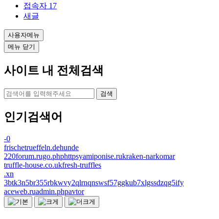
접속자
17
새글
사용자메뉴
메뉴 닫기
사이트 내 전체검색
검색
인기검색어
-0
frischetrueffeln.dehunde
220forum.rugo.phphttpsyamiponise.rukraken-narkomar
truffle-house.co.ukfresh-truffles
.xn
3btk3n5br355rbkwvy2qlrnqnswsf57ggkub7xlgssdzqg5ify
aceweb.ruadmin.phpavtor