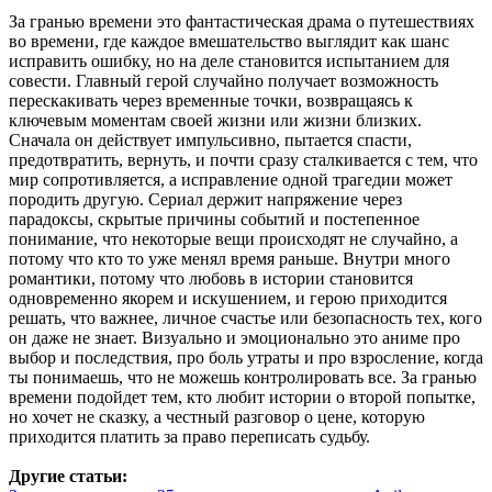
За гранью времени это фантастическая драма о путешествиях
во времени, где каждое вмешательство выглядит как шанс
исправить ошибку, но на деле становится испытанием для
совести. Главный герой случайно получает возможность
перескакивать через временные точки, возвращаясь к
ключевым моментам своей жизни или жизни близких.
Сначала он действует импульсивно, пытается спасти,
предотвратить, вернуть, и почти сразу сталкивается с тем, что
мир сопротивляется, а исправление одной трагедии может
породить другую. Сериал держит напряжение через
парадоксы, скрытые причины событий и постепенное
понимание, что некоторые вещи происходят не случайно, а
потому что кто то уже менял время раньше. Внутри много
романтики, потому что любовь в истории становится
одновременно якорем и искушением, и герою приходится
решать, что важнее, личное счастье или безопасность тех, кого
он даже не знает. Визуально и эмоционально это аниме про
выбор и последствия, про боль утраты и про взросление, когда
ты понимаешь, что не можешь контролировать все. За гранью
времени подойдет тем, кто любит истории о второй попытке,
но хочет не сказку, а честный разговор о цене, которую
приходится платить за право переписать судьбу.
Другие статьи: