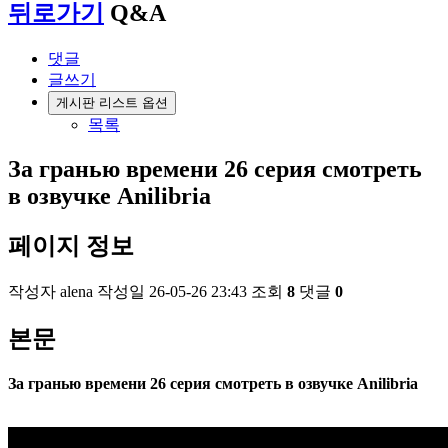
뒤로가기
Q&A
댓글
글쓰기
게시판 리스트 옵션
목록
За гранью времени 26 серия смотреть
в озвучке Anilibria
페이지 정보
작성자
alena
작성일
26-05-26 23:43
조회
8
댓글
0
본문
За гранью времени 26 серия смотреть в озвучке Anilibria