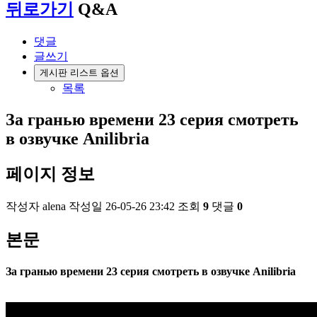
뒤로가기
Q&A
댓글
글쓰기
게시판 리스트 옵션
목록
За гранью времени 23 серия смотреть
в озвучке Anilibria
페이지 정보
작성자
alena
작성일
26-05-26 23:42
조회
9
댓글
0
본문
За гранью времени 23 серия смотреть в озвучке Anilibria