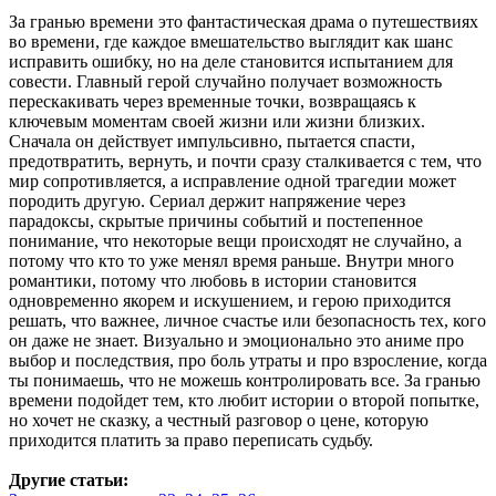
За гранью времени это фантастическая драма о путешествиях
во времени, где каждое вмешательство выглядит как шанс
исправить ошибку, но на деле становится испытанием для
совести. Главный герой случайно получает возможность
перескакивать через временные точки, возвращаясь к
ключевым моментам своей жизни или жизни близких.
Сначала он действует импульсивно, пытается спасти,
предотвратить, вернуть, и почти сразу сталкивается с тем, что
мир сопротивляется, а исправление одной трагедии может
породить другую. Сериал держит напряжение через
парадоксы, скрытые причины событий и постепенное
понимание, что некоторые вещи происходят не случайно, а
потому что кто то уже менял время раньше. Внутри много
романтики, потому что любовь в истории становится
одновременно якорем и искушением, и герою приходится
решать, что важнее, личное счастье или безопасность тех, кого
он даже не знает. Визуально и эмоционально это аниме про
выбор и последствия, про боль утраты и про взросление, когда
ты понимаешь, что не можешь контролировать все. За гранью
времени подойдет тем, кто любит истории о второй попытке,
но хочет не сказку, а честный разговор о цене, которую
приходится платить за право переписать судьбу.
Другие статьи: