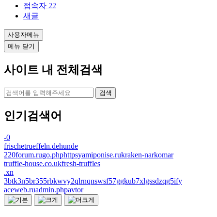
접속자
22
새글
사용자메뉴
메뉴 닫기
사이트 내 전체검색
검색
인기검색어
-0
frischetrueffeln.dehunde
220forum.rugo.phphttpsyamiponise.rukraken-narkomar
truffle-house.co.ukfresh-truffles
.xn
3btk3n5br355rbkwvy2qlrnqnswsf57ggkub7xlgssdzqg5ify
aceweb.ruadmin.phpavtor