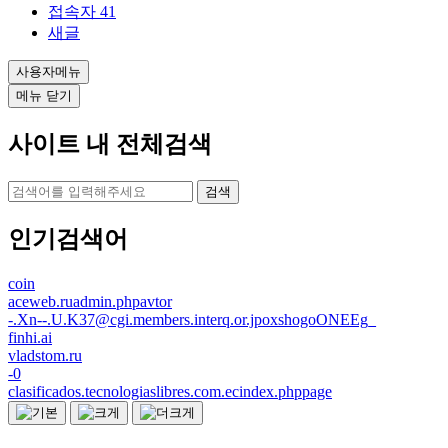
접속자
41
새글
사용자메뉴
메뉴 닫기
사이트 내 전체검색
검색
인기검색어
coin
aceweb.ruadmin.phpavtor
-.Xn--.U.K37@cgi.members.interq.or.jpoxshogoONEEg_
finhi.ai
vladstom.ru
-0
clasificados.tecnologiaslibres.com.ecindex.phppage