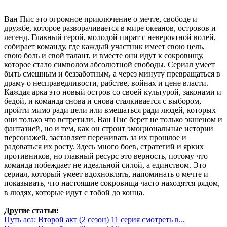
Ван Пис это огромное приключение о мечте, свободе и
дружбе, которое разворачивается в мире океанов, островов и
легенд. Главный герой, молодой пират с невероятной волей,
собирает команду, где каждый участник имеет свою цель,
свою боль и свой талант, и вместе они идут к сокровищу,
которое стало символом абсолютной свободы. Сериал умеет
быть смешным и беззаботным, а через минуту превращаться в
драму о несправедливости, рабстве, войнах и цене власти.
Каждая арка это новый остров со своей культурой, законами и
бедой, и команда снова и снова сталкивается с выбором,
пройти мимо ради цели или вмешаться ради людей, которых
они только что встретили. Ван Пис берет не только экшеном и
фантазией, но и тем, как он строит эмоциональные истории
персонажей, заставляет переживать за их прошлое и
радоваться их росту. Здесь много боев, стратегий и ярких
противников, но главный ресурс это верность, потому что
команда побеждает не идеальной силой, а единством. Это
сериал, который умеет вдохновлять, напоминать о мечте и
показывать, что настоящие сокровища часто находятся рядом,
в людях, которые идут с тобой до конца.
Другие статьи:
Путь аса: Второй акт (2 сезон) 11 серия смотреть в...