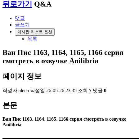
뒤로가기
Q&A
댓글
글쓰기
게시판 리스트 옵션
목록
Ван Пис 1163, 1164, 1165, 1166 серия
смотреть в озвучке Anilibria
페이지 정보
작성자
alena
작성일
26-05-26 23:35
조회
7
댓글
0
본문
Ван Пис 1163, 1164, 1165, 1166 серия смотреть в озвучке
Anilibria