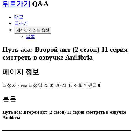
뒤로가기
Q&A
댓글
글쓰기
게시판 리스트 옵션
목록
Путь аса: Второй акт (2 сезон) 11 серия
смотреть в озвучке Anilibria
페이지 정보
작성자
alena
작성일
26-05-26 23:35
조회
7
댓글
0
본문
Путь аса: Второй акт (2 сезон) 11 серия смотреть в озвучке
Anilibria