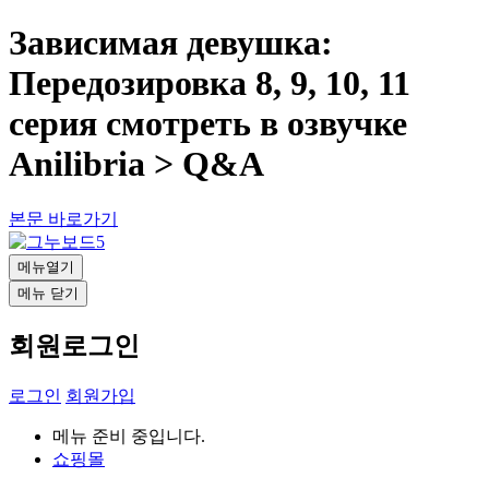
Зависимая девушка:
Передозировка 8, 9, 10, 11
серия смотреть в озвучке
Anilibria > Q&A
본문 바로가기
메뉴열기
메뉴 닫기
회원로그인
로그인
회원가입
메뉴 준비 중입니다.
쇼핑몰