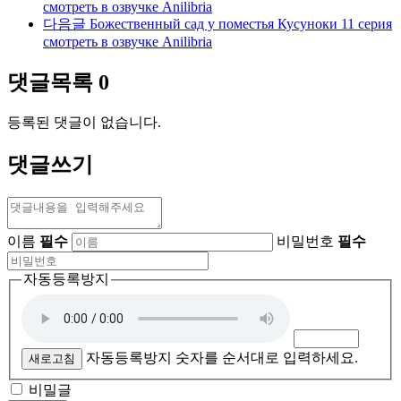
смотреть в озвучке Anilibria
다음글
Божественный сад у поместья Кусуноки 11 серия
смотреть в озвучке Anilibria
댓글목록
0
등록된 댓글이 없습니다.
댓글쓰기
이름
필수
비밀번호
필수
자동등록방지
자동등록방지 숫자를 순서대로 입력하세요.
새로고침
비밀글