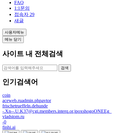
FAQ
1:1문의
접속자
29
새글
사용자메뉴
메뉴 닫기
사이트 내 전체검색
검색
인기검색어
coin
aceweb.ruadmin.phpavtor
frischetrueffeln.dehunde
-.Xn--.U.K37@cgi.members.interq.or.jpoxshogoONEEg_
vladstom.ru
-0
finhi.ai