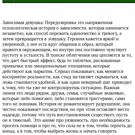
Зависимая девушка: Передозировка это напряженная
психологическая история о зависимости, которая начинается
незаметно, как способ пережить одиночество и тревогу, а
затем превращается в ловушку. Героиня кажется яркой и
уверенной, у нее есть круг общения и образ, который
нравится окружающим, но внутри она постоянно чувствует
пустоту и усталость. В поиске облегчения она цепляется за то,
что дает быстрый эффект, будь то таблетки, рискованные
привычки или эмоциональные отношения, которые
действуют как наркотик. Сериал показывает, как меняется
восприятие реальности, как стыд заставляет скрываться, как
ложь становится удобной, и как один неверный шаг приводит
к тому, что ты уже не контролируешь ситуацию. Важная
линия это люди рядом, друзья, семья, случайные знакомые,
которые либо помогают, либо становятся триггерами, сами
того не понимая. История не романтизирует разрушение, она
честно показывает последствия, но при этом оставляет место
надежде, потому что путь восстановления существует, пусть
он и тяжелый. Это аниме про уязвимость, про необходимость
просить помощи и про то, что сила не в том, чтобы терпеть до
конца, а в том, чтобы выбрать жизнь и начать говорить