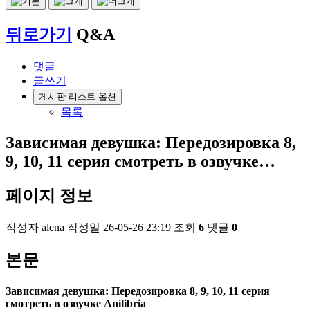
뒤로가기
Q&A
댓글
글쓰기
게시판 리스트 옵션
목록
Зависимая девушка: Передозировка 8,
9, 10, 11 серия смотреть в озвучке…
페이지 정보
작성자
alena
작성일
26-05-26 23:19
조회
6
댓글
0
본문
Зависимая девушка: Передозировка 8, 9, 10, 11 серия
смотреть в озвучке Anilibria