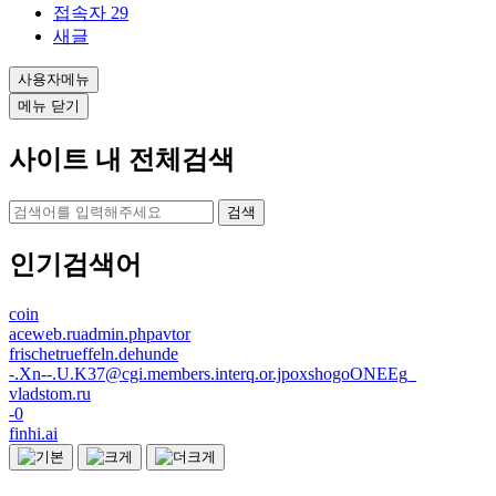
접속자
29
새글
사용자메뉴
메뉴 닫기
사이트 내 전체검색
검색
인기검색어
coin
aceweb.ruadmin.phpavtor
frischetrueffeln.dehunde
-.Xn--.U.K37@cgi.members.interq.or.jpoxshogoONEEg_
vladstom.ru
-0
finhi.ai