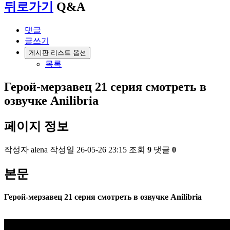
뒤로가기
Q&A
댓글
글쓰기
게시판 리스트 옵션
목록
Герой-мерзавец 21 серия смотреть в
озвучке Anilibria
페이지 정보
작성자
alena
작성일
26-05-26 23:15
조회
9
댓글
0
본문
Герой-мерзавец 21 серия смотреть в озвучке Anilibria