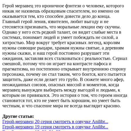
Герой мерзавец это ироничное фэнтези о человеке, которого
никак не назовешь образцовым спасителем, но именно он
оказывается тем, кто способен довести дело до конца.
Главный герой ленив, язвителен, любит выгоду и не
стесняется признавать, что моральные лекции ему скучны.
Однако у него есть редкий талант, он видит слабые места в
системах, понимает людей и умеет побеждать не силой, а
хитростью. Мир вокруг требует красивых легенд, королям
нужны сияющие рыцари, храмам нужны святые, а деревням
нужны сказки, и наш герой постоянно разрушает эти
ожидания, заставляя всех сталкиваться с реальностью. Сериал
смешной, потому что он играет на контрасте пафоса и
прагматизма, но постепенно открывает внутреннюю сторону
персонажа, почему он стал таким, чего боится, кого пытается
защитить, даже если делает это грубо. В сюжете много афер,
неожиданных союзов, опасных миссий и моментов, когда
мерзавец вынужден выбирать между выгодой и людьми, к
которым он привязался. Это история о том, что героем иногда
становится тот, кто не умеет быть хорошим, но умеет быть
честным, и что спасение мира не всегда выглядит красиво.
Другие статьи:
Герой-мерзавец 20 серия смотреть в озвучке Anilibr...
Герой-мерзавец 19 серия смотреть в озвучке Anilibr...